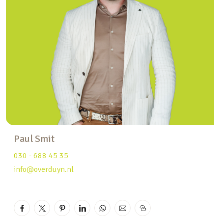
* Royale twee-onder-een-kapwoning met circa
178 m² gebruiksoppervlak
* Gelegen op een rustige en groene locatie met
boomgaardje aan de achterzijde
* Volledig naar eigen smaak te moderniseren en in
te delen
* Verrassend ruime tweede verdieping doordat
voormalig dakterras bij het woonoppervlak is
betrokken
Indeling
Paul Smit
030 - 688 45 35
Begane grond
info@overduyn.nl
Entree aan de voorzijde van de woning met ruime
hal, meterkast, toiletruimte en toegang tot de
inpandige berging. Vanuit de hal bereikt u de
leefruimte.