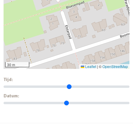
30 m
Leaflet
|
©
OpenStreetMap
Tijd:
Datum: