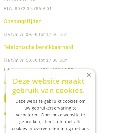
BTW: 8072.00.785.B.01
Openingstijden
Ma t/m vr: 09:00 tot 17:30 uur
Telefonische bereikbaarheid
Ma t/m vr: 10:00 tot 17:00 uur
Telefoonnummer: 030 - 688 45 35
×
Deze website maakt
Volg ons op de socials
gebruik van cookies.
Deze website gebruikt cookies om
uw gebruikerservaring te
Waar wij o.a actief zijn:
verbeteren. Door onze website te
gebruiken, stemt u in met alle
Makelaar IJsselstein
cookies in overeenstemming met ons