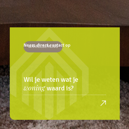
Neem direct contact op
WAARDEBEPALING
Wil je weten wat je
woning
waard is?