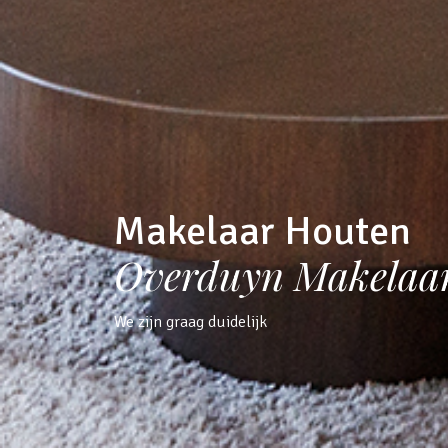
Makelaar Houten
Overduyn Makelaa
We zijn graag duidelijk