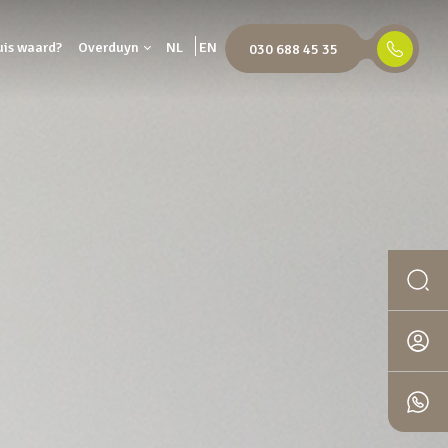
uis waard?
Overduyn
NL
EN
030 688 45 35