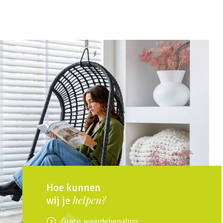
Hoe kunnen
helpen?
wij je
Gratis waardebepaling