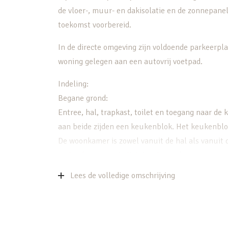
de vloer-, muur- en dakisolatie en de zonnepan
toekomst voorbereid.
In de directe omgeving zijn voldoende parkeerplaa
woning gelegen aan een autovrij voetpad.
Indeling:
Begane grond:
Entree, hal, trapkast, toilet en toegang naar de
aan beide zijden een keukenblok. Het keukenblok
De woonkamer is zowel vanuit de hal als vanuit 
en heeft een mooie lichtinval met de grote ramen
Lees de volledige omschrijving
De afwerking van de wanden en de vloer is erg n
kleuren.
Eerste verdieping: