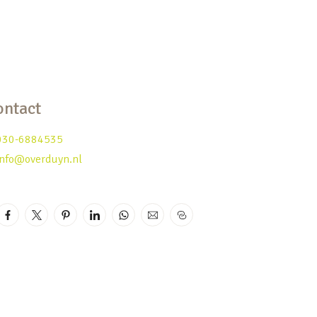
ontact
030-6884535
info@overduyn.nl