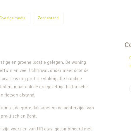
Overige media
Zonnestand
C
ustige en groene locatie gelegen. De woning
ertuin en veel lichtinval, onder meer door de
catie is erg prettig: vlakbij alle handige
cholen, maar ook de erg gezellige historische
n fietsen afstand.
ruimte, de grote dakkapel op de achterzijde van
praktisch en licht.
 en zijn voorzien van HR glas. gecombineerd met