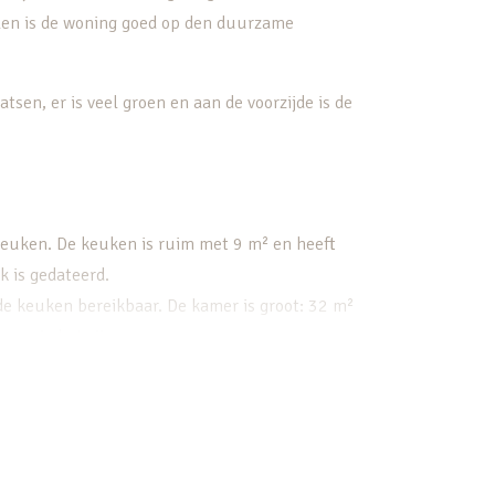
elen is de woning goed op den duurzame
tsen, er is veel groen en aan de voorzijde is de
 keuken. De keuken is ruim met 9 m² en heeft
 is gedateerd.
de keuken bereikbaar. De kamer is groot: 32 m²
 en via het zijraam.
etjes met prettige materialen en neutrale