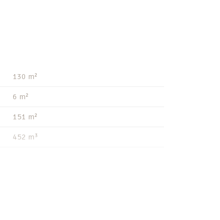
130 m²
6 m²
151 m²
452 m³