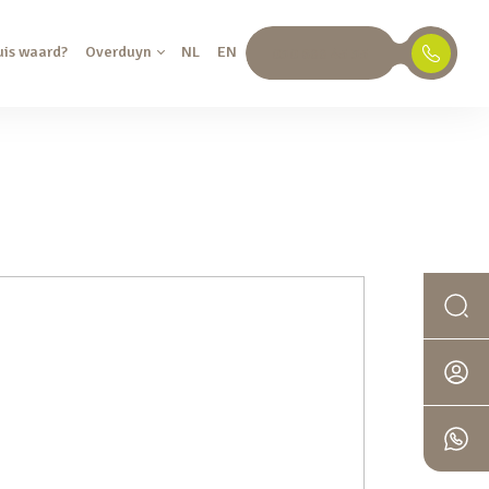
uis waard?
Overduyn
NL
EN
030 688 45 35