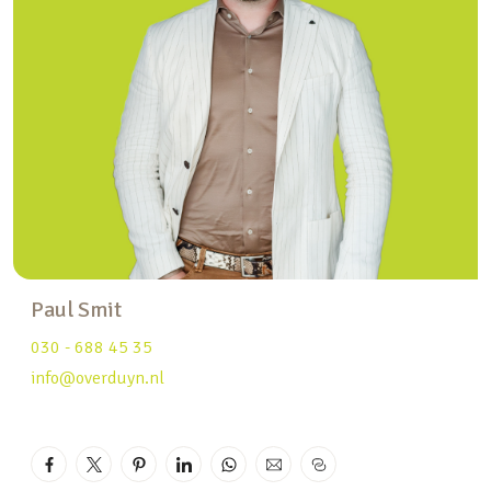
middelbare scholen zijn in de nabijheid gelegen.
Bekijk de woning live via:
my.matterport.com/show/?m=fxUmqaiAuF8
Hieronder alvast de belangrijkste kenmerken op
een rij:
– Moderne en instapklare eindwoning
– Prachtige houten vloer op de gehele begane
grond
Paul Smit
– Strakke keuken voorzien van inbouwapparatuur
– Royale indelingsvrije woonkamer
030 - 688 45 35
– Fijne lichtinval mede door het zijraam
info@overduyn.nl
– Openslaande deuren naar de tuin
– Tuin gelegen op het zonnige zuiden
– Parkeren onder de carport