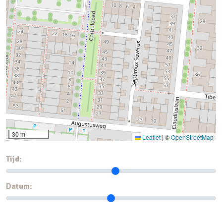
30 m
Leaflet
|
©
OpenStreetMap
Tijd:
Datum: