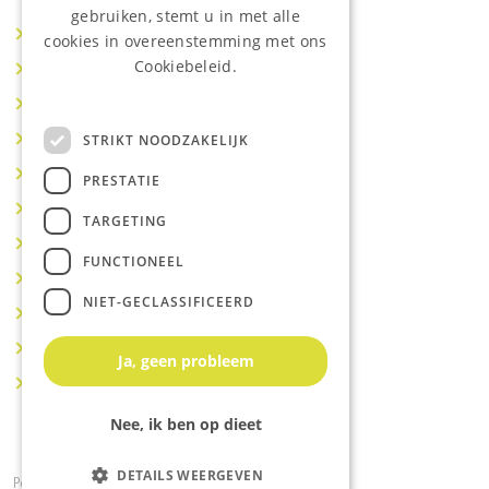
gebruiken, stemt u in met alle
Makelaar IJsselstein
cookies in overeenstemming met ons
Cookiebeleid.
Makelaar Utrecht
Lees onze privacyverklaring.
Makelaar Nieuwegein
Makelaar Houten
STRIKT NOODZAKELIJK
Makelaar Vianen
PRESTATIE
Makelaar Maarssen
TARGETING
Makelaar Lopik
FUNCTIONEEL
Makelaar Montfoort
NIET-GECLASSIFICEERD
Makelaar Benschop
Makelaar Schoonhoven
Ja, geen probleem
Makelaar Hoef en Haag
Nee, ik ben op dieet
DETAILS WEERGEVEN
Powered by
Goes & Roos
.
Alle rechten voorbehouden
.