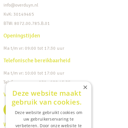
info@overduyn.nl
KvK: 30149465
BTW: 8072.00.785.B.01
Openingstijden
Ma t/m vr: 09:00 tot 17:30 uur
Telefonische bereikbaarheid
Ma t/m vr: 10:00 tot 17:00 uur
Telefoonnummer: 030 - 688 45 35
×
Deze website maakt
Volg ons op de socials
gebruik van cookies.
Deze website gebruikt cookies om
uw gebruikerservaring te
Waar wij o.a actief zijn:
verbeteren. Door onze website te