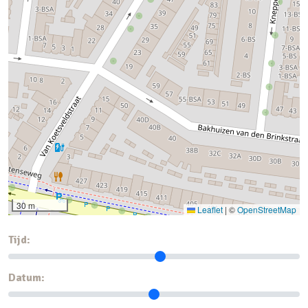
30 m
Leaflet
|
©
OpenStreetMap
Tijd:
Datum: