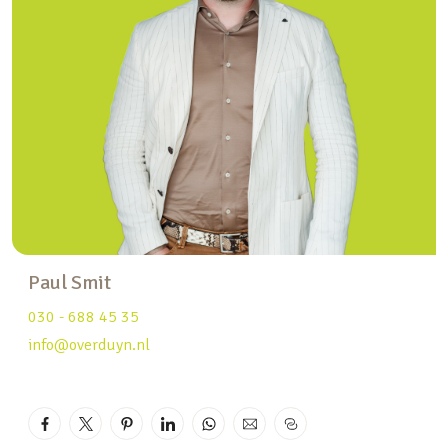
binnenstad van Utrecht. De woning kent een
goede bereikbaarheid, met de auto bevindt je je
binnen 5 minuten op de A2 en bij thuiskomst kun
je parkeren in de straat, middels een vergunning
of betaald.
Bekijk het appartement live via:
my.matterport.com/show/?m=faAjsdfJnda
Hieronder leest u alvast de belangrijkste
kenmerken op een rij:
Paul Smit
– Dubbele bovenwoning
030 - 688 45 35
– Modern afgewerkt en goed onderhouden
info@overduyn.nl
– Doorzon woonkamer met veel lichtinval
– Moderne keuken met diverse
inbouwapparatuur