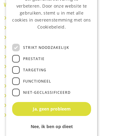
Waar wij o.a actief zijn:
verbeteren. Door onze website te
gebruiken, stemt u in met alle
Makelaar IJsselstein
cookies in overeenstemming met ons
Cookiebeleid.
Makelaar Utrecht
Lees onze privacyverklaring.
Makelaar Nieuwegein
Makelaar Houten
STRIKT NOODZAKELIJK
Makelaar Vianen
PRESTATIE
Makelaar Maarssen
TARGETING
Makelaar Lopik
FUNCTIONEEL
Makelaar Montfoort
NIET-GECLASSIFICEERD
Makelaar Benschop
Makelaar Schoonhoven
Ja, geen probleem
Makelaar Hoef en Haag
Nee, ik ben op dieet