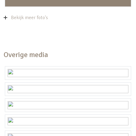
Berging:
Halverwege het huizenblok bevindt zich een
Bekijk meer foto's
afgesloten toegangshek, welke toegang biedt tot
het terrein aan de achterzijde, waar zich de privé
berging bevindt. Deze berging (ca. 5,8 m2) is
ideaal voor het stallen van bijvoorbeeld de fietsen.
Overige media
Bijzonderheden:
– Maandelijkse bijdrage VVE € 216,-
– De woning is in 2013/2014 volledig
gerenoveerd. Te denken aan nieuw leidingwerk,
elektriciteit, voorzien van vrijwel geheel dubbel
glas, zeer goede vloerisolatie, vernieuwde
plafonds, nieuw stucwerk, nieuwe badkamer en
keuken en het realiseren van extra bergruimte op
de zolder.