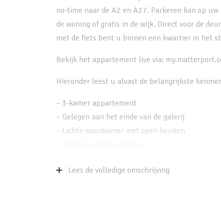
no-time naar de A2 en A27. Parkeren kan op uw e
de woning of gratis in de wijk. Direct voor de de
met de fiets bent u binnen een kwartier in het 
Bekijk het appartement live via: my.matterp
Hieronder leest u alvast de belangrijkste kenmer
– 3-kamer appartement
– Gelegen aan het einde van de galerij
– Lichte woonkamer met open keuken
– Ruime hoofdslaapkamer
– Tweede multifunctionele (slaap)kamer
Lees de volledige omschrijving
– Eigen parkeerplaats op het binnenterrein
– Warm water en verwarming middels eigen CV-k
– Kleinschalig appartementencomplex met lift
– Gezamenlijke fietsenberging