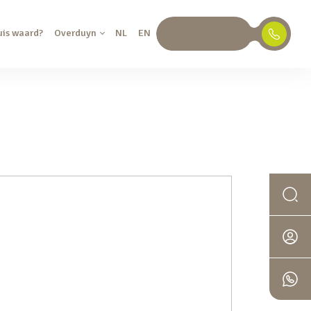
uis waard?
Overduyn
NL
EN
030 688 45 35