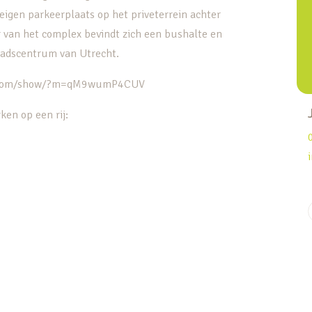
igen parkeerplaats op het priveterrein achter
ur van het complex bevindt zich een bushalte en
stadscentrum van Utrecht.
ort.com/show/?m=qM9wumP4CUV
ken op een rij:
etel