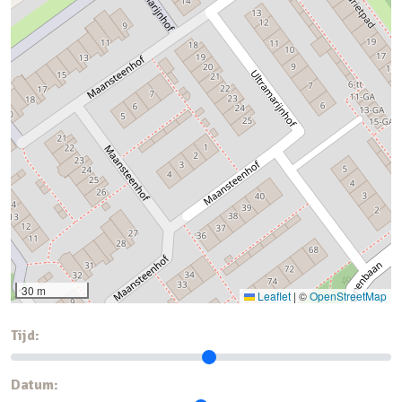
30 m
Leaflet
|
©
OpenStreetMap
Tijd:
Datum: