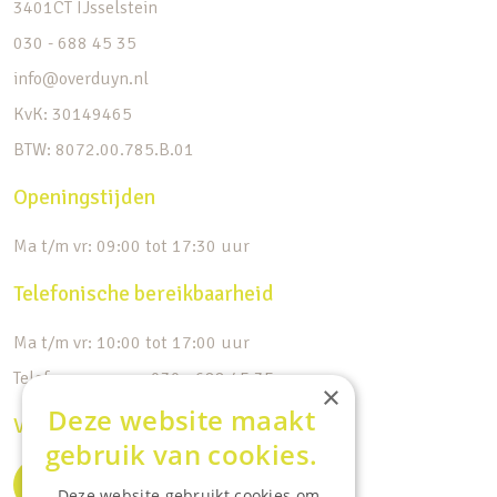
3401CT IJsselstein
030 - 688 45 35
info@overduyn.nl
KvK: 30149465
BTW: 8072.00.785.B.01
Openingstijden
Ma t/m vr: 09:00 tot 17:30 uur
Telefonische bereikbaarheid
Ma t/m vr: 10:00 tot 17:00 uur
Telefoonnummer: 030 - 688 45 35
×
Deze website maakt
Volg ons op de socials
gebruik van cookies.
Deze website gebruikt cookies om