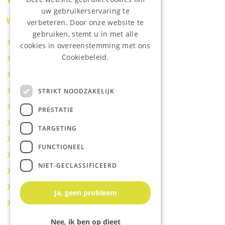
uw gebruikerservaring te
Waar wij o.a actief zijn:
verbeteren. Door onze website te
gebruiken, stemt u in met alle
Makelaar IJsselstein
cookies in overeenstemming met ons
Cookiebeleid.
Makelaar Utrecht
Lees onze privacyverklaring.
Makelaar Nieuwegein
Makelaar Houten
STRIKT NOODZAKELIJK
Makelaar Vianen
PRESTATIE
Makelaar Maarssen
TARGETING
Makelaar Lopik
FUNCTIONEEL
Makelaar Montfoort
NIET-GECLASSIFICEERD
Makelaar Benschop
Makelaar Schoonhoven
Ja, geen probleem
Makelaar Hoef en Haag
Nee, ik ben op dieet