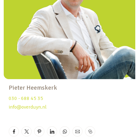
Een aantal kenmerken op een rij:
– Ruime tussenwoning
– Energielabel A
– Tuingerichte woonkamer met open keuken
– Zonnige achtertuin op het zuidwesten
– Elektrisch zonnescherm
– Vloerverwarming op de begane grond
– Volledig voorzien van kunststof kozijnen
– 5 zonnepanelen op het dak
– Op maat gemaakte verwijderbare horren voor
Pieter Heemskerk
elke raam en tuindeur
030 - 688 45 35
– 3 (voorheen en eenvoudige aanpassing naar 4)
info@overduyn.nl
slaapkamers
– Tweede verdieping voorzien van dakkapel
– Parkeren op eigen terrein onder de carport
– Centraal ten opzichte van diverse voorzieningen