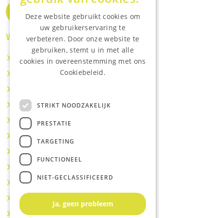
Deze website gebruikt cookies om
uw gebruikerservaring te
Waar wij o.a actief zijn:
verbeteren. Door onze website te
gebruiken, stemt u in met alle
Makelaar IJsselstein
cookies in overeenstemming met ons
Cookiebeleid.
Makelaar Utrecht
Lees onze privacyverklaring.
Makelaar Nieuwegein
Makelaar Houten
STRIKT NOODZAKELIJK
Makelaar Vianen
PRESTATIE
Makelaar Maarssen
TARGETING
Makelaar Lopik
FUNCTIONEEL
Makelaar Montfoort
NIET-GECLASSIFICEERD
Makelaar Benschop
Makelaar Schoonhoven
Ja, geen probleem
Makelaar Hoef en Haag