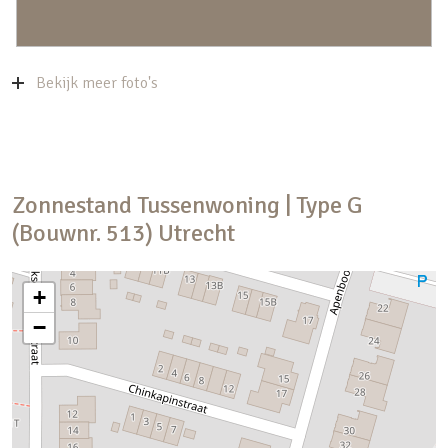
centrum wel het meest aanlokkelijk. Heerlijk
langs de mooie grachten slenteren of fietsen, en
genieten van een terrasje of een van de vele
Bekijk meer foto's
restaurants.
Perfect gelegen
Rijnvliet ligt zeer centraal in Nederland, waardoor
alle grote steden heel goed bereikbaar zijn. In een
Zonnestand
Tussenwoning | Type G
paar minuten zit je op de A2 en de A12 naar
(Bouwnr. 513)
Utrecht
Amsterdam, Den Bosch, Arnhem of
Rotterdam/Den Haag!
+
Rijnvliet wordt een woonwijk met een duidelijk
−
eigen karakter en identiteit waarin elke woning
afzonderlijk herkenbaar is. Bijna iedere woning
biedt uitzicht op De Vliet of het groen.In Rijnvliet
woon je op fietsafstand van hartje Utrecht. Je