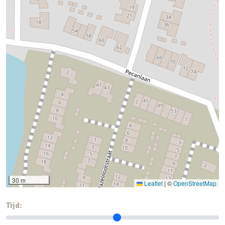
profiteert van de stadse faciliteiten en geneugten.
Tegelijk woon je in een ruime, groene wijk waar de
menselijke maat voorop staat. Je profiteert hier
dus van de persoonlijke en sociale voordelen van
een ‘dorps’ karakter.Alle faciliteiten en
voorzieningen zijn ook vlak bij huis te vinden. In
Rijnvliet kun je geweldig recreëren en sporten,
shoppen, en van een cappuccino genieten in de
Metaal Kathedraal. Je hebt hier veel te kiezen.
Zoals een woning en een omgeving die bij jou
past. Dat is leven in vrijheid.
30 m
Leaflet
|
©
OpenStreetMap
Tijd: