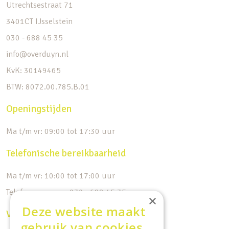
Utrechtsestraat 71
3401CT IJsselstein
030 - 688 45 35
info@overduyn.nl
KvK: 30149465
BTW: 8072.00.785.B.01
Openingstijden
Ma t/m vr: 09:00 tot 17:30 uur
Telefonische bereikbaarheid
Ma t/m vr: 10:00 tot 17:00 uur
Telefoonnummer: 030 - 688 45 35
×
Deze website maakt
Volg ons op de socials
gebruik van cookies.