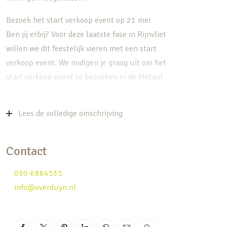
Bezoek het start verkoop event op 21 mei
Ben jij erbij? Voor deze laatste fase in Rijnvliet
willen we dit feestelijk vieren met een start
verkoop event. We nodigen je graag uit om het
start verkoop event te bezoeken in de Metaal
Kathedraal aan de Rijksstraatweg 20 in Utrecht.
Vrije inloop vanaf 17.00 tot 19.00 uur.
Lees de volledige omschrijving
Kom langs en ontvang de gedrukte versie van de
luxe verkoopbrochure! Tijdens het verkoop event
Contact
zijn projectontwikkelaars, makelaars en financieel
adviseurs aanwezig om je persoonlijk te
030-6884535
informeren. Zo kom je alles te weten over de
info@overduyn.nl
nieuwe woonmogelijkheden in deze populaire wijk
in Rijnvliet. Wil jij op de hoogte blijven van de