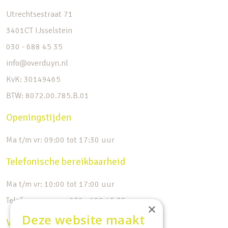
Utrechtsestraat 71
3401CT IJsselstein
030 - 688 45 35
info@overduyn.nl
KvK: 30149465
BTW: 8072.00.785.B.01
Openingstijden
Ma t/m vr: 09:00 tot 17:30 uur
Telefonische bereikbaarheid
Ma t/m vr: 10:00 tot 17:00 uur
Telefoonnummer: 030 - 688 45 35
×
Deze website maakt
Volg ons op de socials