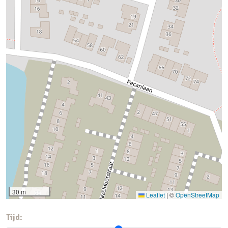
30 m
Leaflet
|
©
OpenStreetMap
Tijd: