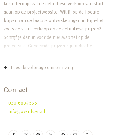
korte termijn zal de definitieve verkoop van start
gaan op de projectwebsite. Wil jij op de hoogte
blijven van de laatste ontwikkelingen in Rijnvliet
zoals de start verkoop en de definitieve prijzen?
Schrijf je dan in voor de nieuwsbrief op de
projectsite. Genoemde prijzen zijn indicatief.
De woonplattegronden zijn te bekijken op de
projectwebsite. Het woningaanbod bestaat uit 18
Lees de volledige omschrijving
tussen- en hoekwoningen, 2 tweekappers en 2
vrijstaande woningen (waarvan 1 luxe villa). Door
Contact
de plattegronden krijg je een goed beeld van de
ruimte en de indelingsmogelijkheden van de
030-6884535
woningen. Met de diverse opties kun je er
info@overduyn.nl
helemaal jouw droomhuis van maken.
Zie jij jezelf hier al wonen?