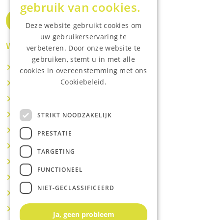
gebruik van cookies.
Deze website gebruikt cookies om
uw gebruikerservaring te
Waar wij o.a actief zijn:
verbeteren. Door onze website te
gebruiken, stemt u in met alle
Makelaar IJsselstein
cookies in overeenstemming met ons
Cookiebeleid.
Makelaar Utrecht
Lees onze privacyverklaring.
Makelaar Nieuwegein
Makelaar Houten
STRIKT NOODZAKELIJK
Makelaar Vianen
PRESTATIE
Makelaar Maarssen
TARGETING
Makelaar Lopik
FUNCTIONEEL
Makelaar Montfoort
NIET-GECLASSIFICEERD
Makelaar Benschop
Makelaar Schoonhoven
Ja, geen probleem