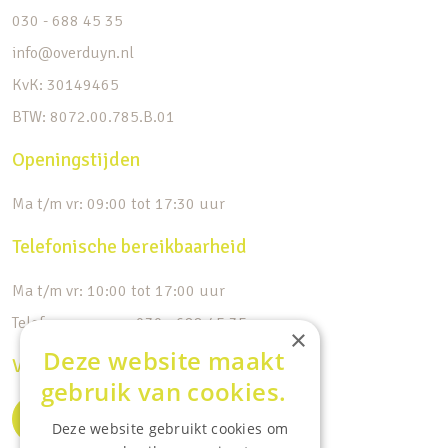
030 - 688 45 35
info@overduyn.nl
KvK: 30149465
BTW: 8072.00.785.B.01
Openingstijden
Ma t/m vr: 09:00 tot 17:30 uur
Telefonische bereikbaarheid
Ma t/m vr: 10:00 tot 17:00 uur
Telefoonnummer: 030 - 688 45 35
×
Deze website maakt
Volg ons op de socials
gebruik van cookies.
Deze website gebruikt cookies om