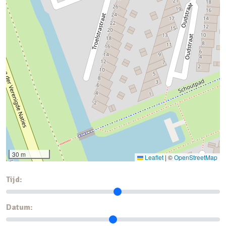
30 m
Leaflet
|
©
OpenStreetMap
Tijd:
Datum: