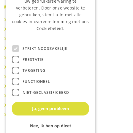
uw gebruikerservaring te
Waar wij o.a actief zijn:
verbeteren. Door onze website te
gebruiken, stemt u in met alle
Makelaar IJsselstein
cookies in overeenstemming met ons
Cookiebeleid.
Makelaar Utrecht
Lees onze privacyverklaring.
Makelaar Nieuwegein
Makelaar Houten
STRIKT NOODZAKELIJK
Makelaar Vianen
PRESTATIE
Makelaar Maarssen
TARGETING
Makelaar Lopik
FUNCTIONEEL
Makelaar Montfoort
NIET-GECLASSIFICEERD
Makelaar Benschop
Makelaar Schoonhoven
Ja, geen probleem
Makelaar Hoef en Haag
Nee, ik ben op dieet