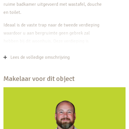
ruime badkamer uitgevoerd met wastafel, douche
en toilet.
Ideaal is de vaste trap naar de tweede verdieping
waardoor u aan bergruimte geen gebrek zal
hebben bij dit woonhuis. Deze verdieping is
voorzien van 3 dakramen.
Lees de volledige omschrijving
Indeling:
Begane grond:
Makelaar voor dit object
Entree/hal, toiletruimte, trapopgang en toegang
tot de royale woonkamer en keuken. De keuken
bevindt zich aan de voorzijde en is voorzien van
diverse inbouwapparatuur. Ook is er voldoende
ruimte voor een grote eettafel. Het lichtinval is
prettig doordat er zowel aan de voor-/ als