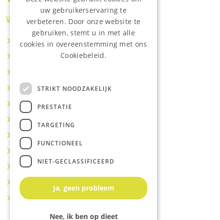
uw gebruikerservaring te
Waar wij o.a actief zijn:
verbeteren. Door onze website te
gebruiken, stemt u in met alle
Makelaar IJsselstein
cookies in overeenstemming met ons
Cookiebeleid.
Makelaar Utrecht
Lees onze privacyverklaring.
Makelaar Nieuwegein
Makelaar Houten
STRIKT NOODZAKELIJK
Makelaar Vianen
PRESTATIE
Makelaar Maarssen
TARGETING
Makelaar Lopik
FUNCTIONEEL
Makelaar Montfoort
NIET-GECLASSIFICEERD
Makelaar Benschop
Makelaar Schoonhoven
Ja, geen probleem
Makelaar Hoef en Haag
Nee, ik ben op dieet