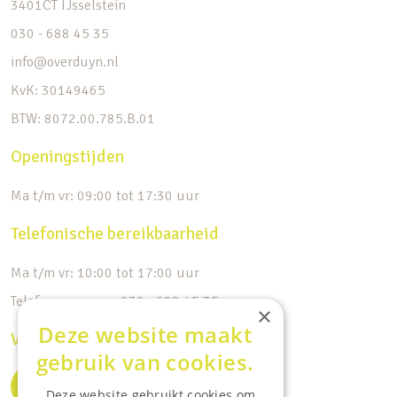
3401CT IJsselstein
030 - 688 45 35
info@overduyn.nl
KvK: 30149465
BTW: 8072.00.785.B.01
Openingstijden
Ma t/m vr: 09:00 tot 17:30 uur
Telefonische bereikbaarheid
Ma t/m vr: 10:00 tot 17:00 uur
Telefoonnummer: 030 - 688 45 35
×
Deze website maakt
Volg ons op de socials
gebruik van cookies.
Deze website gebruikt cookies om