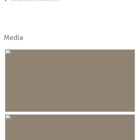
Bouwjaar
1921
Oppervlakten en inhoud
Wonen
88 m²
Media
Overige inpandige ruimte
2 m²
Externe bergruimte
10 m²
Perceel
136 m²
Inhoud
317 m³
Indeling
Aantal kamers
3 kamers (2 slaapkamers)
Aantal badkamers
1 badkamer
Badkamervoorzieningen
Douche, toilet, wastafel