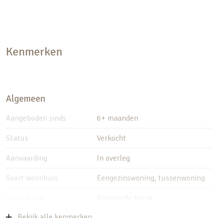
Kenmerken
Algemeen
Aangeboden sinds
6+ maanden
Status
Verkocht
Aanvaarding
In overleg
Soort woonhuis
Eengezinswoning, tussenwoning
Soort bouw
Bestaande bouw
Bekijk alle kenmerken