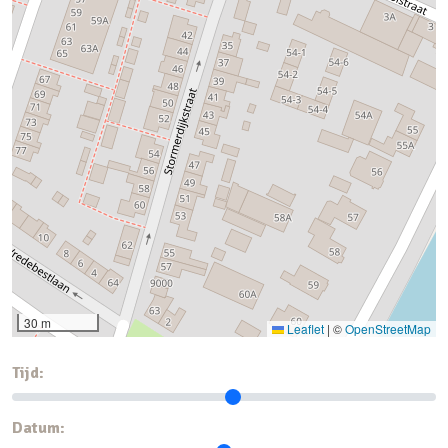
30 m
Leaflet
|
©
OpenStreetMap
Tijd:
Datum: