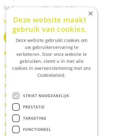
Telefoonnummer: 030 - 688 45 35
×
Deze website maakt
Volg ons op de socials
gebruik van cookies.
Deze website gebruikt cookies om
uw gebruikerservaring te
Waar wij o.a actief zijn:
verbeteren. Door onze website te
gebruiken, stemt u in met alle
Makelaar IJsselstein
cookies in overeenstemming met ons
Cookiebeleid.
Makelaar Utrecht
Lees onze privacyverklaring.
Makelaar Nieuwegein
Makelaar Houten
STRIKT NOODZAKELIJK
Makelaar Vianen
PRESTATIE
Makelaar Maarssen
TARGETING
Makelaar Lopik
FUNCTIONEEL
Makelaar Montfoort