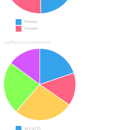
Mannen
Vrouwen
Leeftijd buurtbewoners
% 0 tot 15