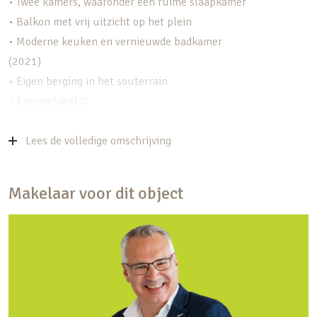
• Twee kamers, waaronder een ruime slaapkamer
• Balkon met vrij uitzicht op het plein
• Moderne keuken en vernieuwde badkamer
(2021)
• Eigen berging in het souterrain
• Energielabel C
• Bijdrage VvE € 112,- per maand plus € 48,-
stookkosten
Lees de volledige omschrijving
Wonen
Makelaar voor dit object
De woonkamer is heerlijk licht door de grote
ramen en biedt ruimte voor zowel een zit- als
eethoek. De keuken is in 2021 volledig vernieuwd
en voorzien van moderne inbouwapparatuur,
strak afgewerkt in neutrale tinten. Het geheel
voelt fris en eigentijds, met een prettige basis die