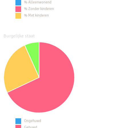
% Alleenwonend
% Zonder kinderen
% Met kinderen
Burgelijke staat
Ongehuwd
Gehuwd