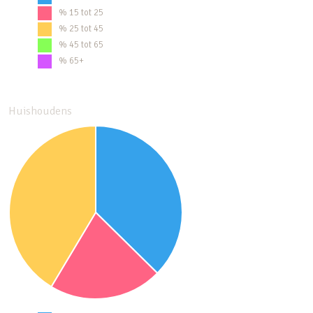
% 15 tot 25
% 25 tot 45
% 45 tot 65
% 65+
Huishoudens