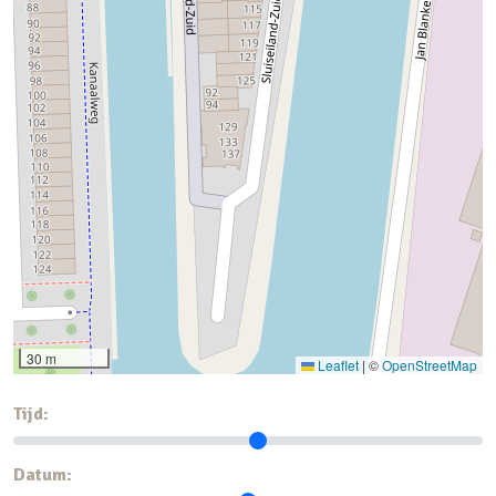
30 m
Leaflet
|
©
OpenStreetMap
Tijd:
Datum: