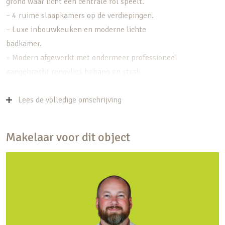
grond waar licht een centrale rol speelt.
– 4 ruime slaapkamers op de verdiepingen.
– Luxe inbouwkeuken en moderne lichte
badkamer.
– Modern afgewerkt met ondermeer professioneel
aangebracht renovlies behang en strak
schilderwerk.
– Energielabel A+++
Lees de volledige omschrijving
– Op enkele minuten loopafstand van de
historische binnenstad van Vianen gelegen.
Makelaar voor dit object
– Nabij alle voorzieningen en ook goed openbaar
vervoer evenals uitvalswegen A27 en A2.
– Kortom; beslist een bezichtiging waard!
Bekijk de woning live via
https://my.matterport.com/show/?
m=ftLHXLuhdhi en via de woningwebsite op