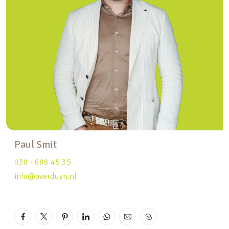
sluiseilandzuid123.nl
Indeling:
Begane grond:
Entree in de woonkeuken met fantastisch uitzicht
aan de voorzijde en een fijne gezellige ruimte voor
een eettafel. De moderne keuken is het
verbindingsstuk tussen het tafelen en
ontspannen in de woonkamer aan de achterzijde.
Paul Smit
Ook de woonkamer aan de achterzijde is een
030 - 688 45 35
prettige ruimte met veel licht en toegang tot de
info@overduyn.nl
fraai aangelegde stadstuin die eveneens ook aan
die zijde aan het water is gelegen. De tuin is
gelegen op het zonnige westen.
De keuken bevindt zich midden in de woning en is