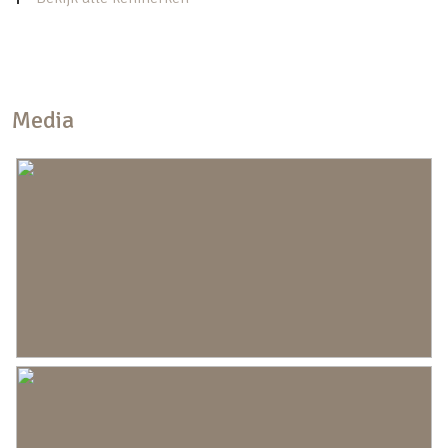
Bouwjaar
2021
Bijzonderheden:
Soort dak
Pannen
Servicekosten zijn: ca. € 80,– pm
Ligging
Aan rustige weg, aan vaarwater, in
woonwijk, open ligging
Media
Oppervlakten en inhoud
Wonen
126 m²
Inhoud
452 m³
Indeling
Aantal kamers
5 kamers (4 slaapkamers)
Aantal badkamers
1 badkamer
Badkamervoorzieningen
Douche, inloopdouche, toilet,
wastafel, wastafelmeubel