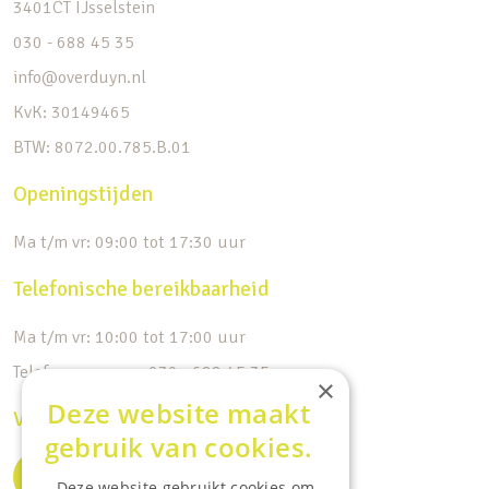
3401CT IJsselstein
030 - 688 45 35
info@overduyn.nl
KvK: 30149465
BTW: 8072.00.785.B.01
Openingstijden
Ma t/m vr: 09:00 tot 17:30 uur
Telefonische bereikbaarheid
Ma t/m vr: 10:00 tot 17:00 uur
Telefoonnummer: 030 - 688 45 35
×
Deze website maakt
Volg ons op de socials
gebruik van cookies.
Deze website gebruikt cookies om