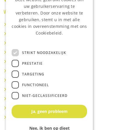
uw gebruikerservaring te
Waar wij o.a actief zijn:
verbeteren. Door onze website te
gebruiken, stemt u in met alle
Makelaar IJsselstein
cookies in overeenstemming met ons
Cookiebeleid.
Makelaar Utrecht
Lees onze privacyverklaring.
Makelaar Nieuwegein
Makelaar Houten
STRIKT NOODZAKELIJK
Makelaar Vianen
PRESTATIE
Makelaar Maarssen
TARGETING
Makelaar Lopik
FUNCTIONEEL
Makelaar Montfoort
NIET-GECLASSIFICEERD
Makelaar Benschop
Makelaar Schoonhoven
Ja, geen probleem
Makelaar Hoef en Haag
Nee, ik ben op dieet