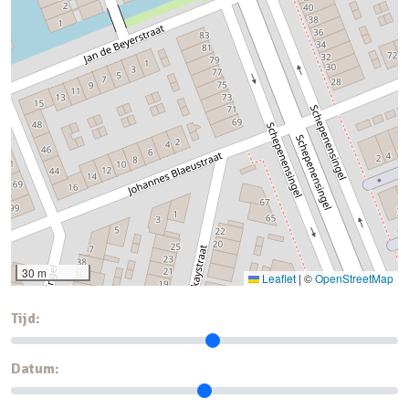
30 m
Leaflet
|
©
OpenStreetMap
Tijd:
Datum: