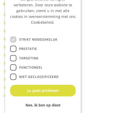
Waar wij o.a actief zijn:
verbeteren. Door onze website te
gebruiken, stemt u in met alle
Makelaar IJsselstein
cookies in overeenstemming met ons
Cookiebeleid.
Makelaar Utrecht
Lees onze privacyverklaring.
Makelaar Nieuwegein
Makelaar Houten
STRIKT NOODZAKELIJK
Makelaar Vianen
PRESTATIE
Makelaar Maarssen
TARGETING
Makelaar Lopik
FUNCTIONEEL
Makelaar Montfoort
NIET-GECLASSIFICEERD
Makelaar Benschop
Makelaar Schoonhoven
Ja, geen probleem
Makelaar Hoef en Haag
Nee, ik ben op dieet