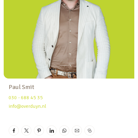
verdiepingen zijn eveneens afgewerkt met houten
lamelparketvloeren.
– Op de verdiepingen zijn airco-installaties
geplaatst.
– Royale woonkamer met brede schuifpui naar de
tuin.
– Moderne inbouwkeuken voorzien van allerlei
gemakken.
– Nabij voorzieningen zoals scholen, openbaar
vervoer, sportgelegenheden en winkels op
Paul Smit
loopafstand.
030 - 688 45 35
– Park “Langeland” op steenworpafstand.
info@overduyn.nl
– Volledig geïsoleerd.
– Kortom; beslist een bezichtiging waard!
Indeling: