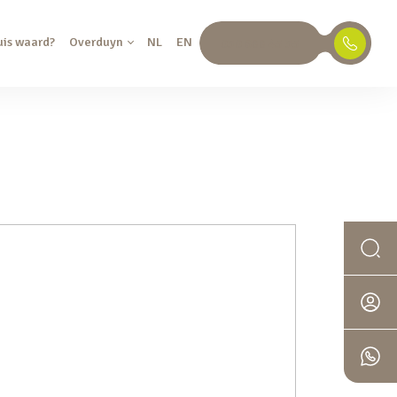
uis waard?
Overduyn
NL
EN
030 688 45 35