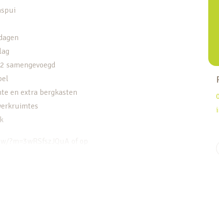
aspui
 dagen
lag
n 2 samengevoegd
bel
te en extra bergkasten
 werkruimtes
rk
show/?m=3wRSfszJQuA of op
ruime keuken, die is voorzien van een
 bar. De keuken is een fijne plek om te koken