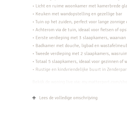
• Licht en ruime woonkamer met kamerbrede gl
• Keuken met wandopstelling en gezellige bar
• Tuin op het zuiden, perfect voor lange zonnige
• Achterom via de tuin, ideaal voor fietsen of ops
• Eerste verdieping met 3 slaapkamers, waarva
• Badkamer met douche, ligbad en wastafelmeu
• Tweede verdieping met 2 slaapkamers, wasruim
• Totaal 5 slaapkamers, ideaal voor gezinnen of
• Rustige en kindvriendelijke buurt in Zenderpa
Bekijk de woning live via: my.matterport.com/
www.schaepmanstraat97ijsselstein.nl
Lees de volledige omschrijving
Indeling van de woning:
Begane grond:
Bij binnenkomst in de woning kom je eerst in de 
wandopstelling en een gezellig kookgedeelte met