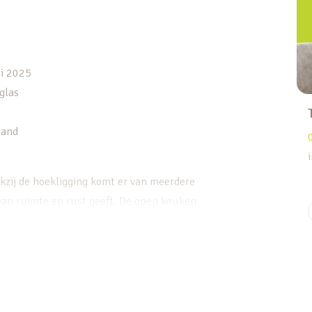
ei 2025
 glas
aand
kzij de hoekligging komt er van meerdere
van ruimte en rust geeft. De open keuken
n ingericht is in 2023 en voorzien van
, vaatwasser en kookplaat. Alles voelt fris en
omfort en stijl. Hier kun je ontspannen, koken,