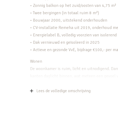
• Zonnig balkon op het zuid/oosten van 4,75 m²
• Twee bergingen (in totaal ruim 8 m²)
• Bouwjaar 2000, uitstekend onderhouden
• CV-installatie Remeha uit 2019, onderhoud m
• Energielabel B, volledig voorzien van isolerend
• Dak vernieuwd en geïsoleerd in 2025
• Actieve en gezonde VvE, bijdrage €100,- per m
Wonen
De woonkamer is ruim, licht en uitnodigend. Dan
kanten daglicht binnen, wat meteen een gevoel 
vormt het hart van het appartement, welke moder
inbouwapparatuur zoals een combi-oven, koelkast
Lees de volledige omschrijving
eigentijds aan, met een prettige balans tussen c
borrelen of werken. Alles klopt gewoon.
Slapen