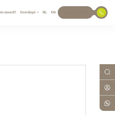
uis waard?
Overduyn
NL
EN
030 688 45 35