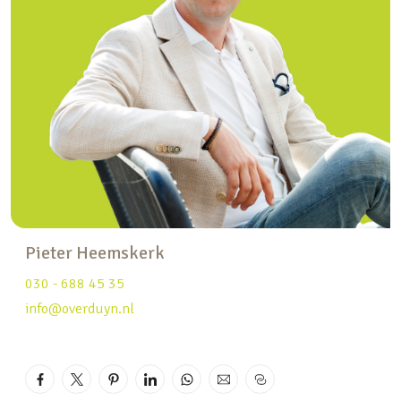
verlichting, gereedschap of een acculader
gebruiken.
Onderhoud en constructie
De garage is solide gebouwd en voorzien van een
vernieuwd dak dat bovendien asbestvrij is. De
betonvloer is vlak en stevig, ideaal voor
voertuigen of zware opslag. De elektrische
overheaddeur is geïsoleerd, wat prettig is voor
zowel temperatuur als geluid.
Pieter Heemskerk
Ligging en omgeving
De box ligt aan de Rubenslaan, in de geliefde wijk
030 - 688 45 35
Utrecht-Oost, vlak bij het Wilhelminapark en op
info@overduyn.nl
korte afstand van het centrum. De ligging aan de
rand van de wijk zorgt voor een goede
bereikbaarheid, ook met de auto. De snelwegen