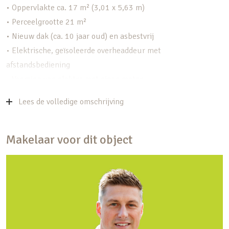
• Oppervlakte ca. 17 m² (3,01 x 5,63 m)
• Perceelgrootte 21 m²
• Nieuw dak (ca. 10 jaar oud) en asbestvrij
• Elektrische, geïsoleerde overheaddeur met
afstandsbediening
• Voorzien van elektra met eigen meter
• Hoge nok, dus extra bergruimte
Lees de volledige omschrijving
• Goede bereikbaarheid vanaf de Rubenslaan
Ruimte en mogelijkheden
Makelaar voor dit object
De garagebox biedt met zijn hoogte en rechte
wanden voldoende ruimte voor een auto, fietsen
of motoren, maar is ook uitstekend te gebruiken
als klusruimte of opslag. De elektrische deur
maakt in- en uitrijden eenvoudig en veilig. Dankzij
de eigen elektra-aansluiting kun je hier ook prima