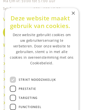
Ma t/m vr: 10:00 tot 17:00 uur
Telefoonnummer: 030 - 688 45 35
×
Deze website maakt
Volg ons op de socials
gebruik van cookies.
Deze website gebruikt cookies om
uw gebruikerservaring te
Waar wij o.a actief zijn:
verbeteren. Door onze website te
gebruiken, stemt u in met alle
Makelaar IJsselstein
cookies in overeenstemming met ons
Cookiebeleid.
Makelaar Utrecht
Lees onze privacyverklaring.
Makelaar Nieuwegein
Makelaar Houten
STRIKT NOODZAKELIJK
Makelaar Vianen
PRESTATIE
Makelaar Maarssen
TARGETING
Makelaar Lopik
FUNCTIONEEL