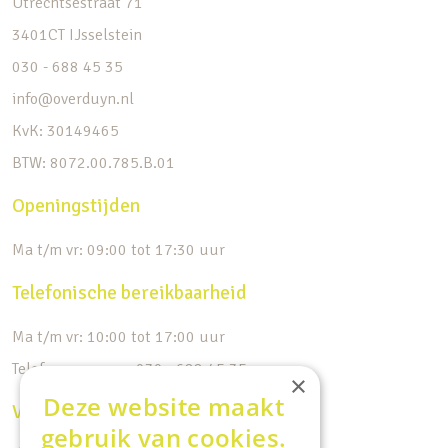
Utrechtsestraat 71
3401CT IJsselstein
030 - 688 45 35
info@overduyn.nl
KvK: 30149465
BTW: 8072.00.785.B.01
Openingstijden
Ma t/m vr: 09:00 tot 17:30 uur
Telefonische bereikbaarheid
Ma t/m vr: 10:00 tot 17:00 uur
Telefoonnummer: 030 - 688 45 35
×
Deze website maakt
Volg ons op de socials
gebruik van cookies.