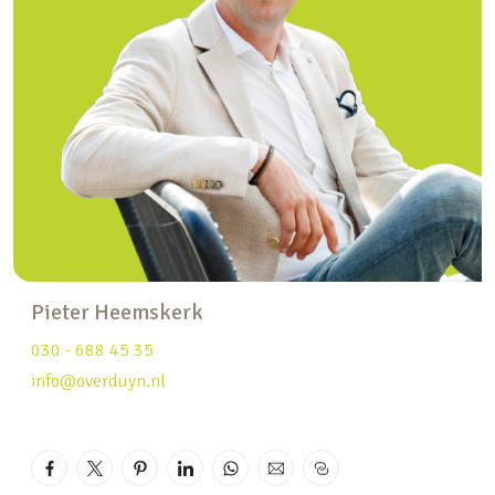
verlenging van de leefruimte. De halfopen keuken
is netjes uitgevoerd en praktisch ingericht, met de
wasmachine en elektrische boiler slim
weggewerkt. De afwerking is verzorgd, waardoor je
hier zonder grote aanpassingen kunt intrekken en
meteen kunt genieten.
Slapen
De slaapkamer ligt aan de rustige achterzijde van
het appartement en is ruim van opzet. Door de
goede afmetingen is deze kamer uitstekend te
Pieter Heemskerk
combineren als slaap- en werk- of studeerkamer.
030 - 688 45 35
De badkamer is modern en voorzien van een
info@overduyn.nl
douche, toilet en wastafelmeubel. Alles is
functioneel en netjes afgewerkt.
Buitenruimte