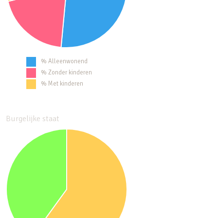
% Alleenwonend
% Zonder kinderen
% Met kinderen
Burgelijke staat