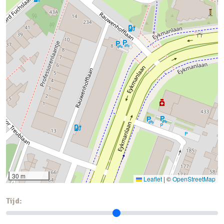
30 m
Leaflet
|
©
OpenStreetMap
Tijd: