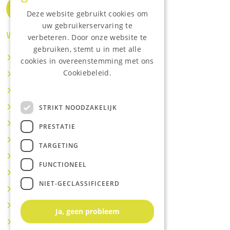
Deze website gebruikt cookies om
uw gebruikerservaring te
Waar wij o.a actief zijn:
verbeteren. Door onze website te
gebruiken, stemt u in met alle
Makelaar IJsselstein
cookies in overeenstemming met ons
Cookiebeleid.
Makelaar Utrecht
Lees onze privacyverklaring.
Makelaar Nieuwegein
Makelaar Houten
STRIKT NOODZAKELIJK
Makelaar Vianen
PRESTATIE
Makelaar Maarssen
TARGETING
Makelaar Lopik
FUNCTIONEEL
Makelaar Montfoort
NIET-GECLASSIFICEERD
Makelaar Benschop
Makelaar Schoonhoven
Ja, geen probleem
Makelaar Hoef en Haag