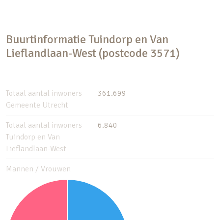
Buurtinformatie Tuindorp en Van
Lieflandlaan-West (postcode 3571)
Totaal aantal inwoners
361.699
Gemeente Utrecht
Totaal aantal inwoners
6.840
Tuindorp en Van
Lieflandlaan-West
Mannen / Vrouwen