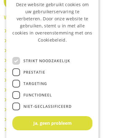
Deze website gebruikt cookies om
uw gebruikerservaring te
Waar wij o.a actief zijn:
verbeteren. Door onze website te
gebruiken, stemt u in met alle
Makelaar IJsselstein
cookies in overeenstemming met ons
Cookiebeleid.
Makelaar Utrecht
Lees onze privacyverklaring.
Makelaar Nieuwegein
Makelaar Houten
STRIKT NOODZAKELIJK
Makelaar Vianen
PRESTATIE
Makelaar Maarssen
TARGETING
Makelaar Lopik
FUNCTIONEEL
Makelaar Montfoort
NIET-GECLASSIFICEERD
Makelaar Benschop
Makelaar Schoonhoven
Ja, geen probleem
Makelaar Hoef en Haag