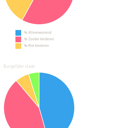
% Alleenwonend
% Zonder kinderen
% Met kinderen
Burgelijke staat