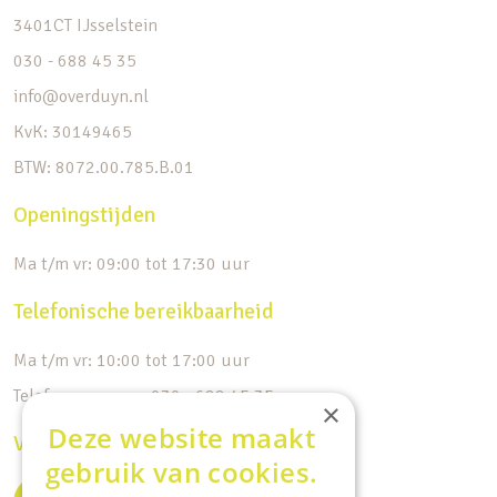
3401CT IJsselstein
030 - 688 45 35
info@overduyn.nl
KvK: 30149465
BTW: 8072.00.785.B.01
Openingstijden
Ma t/m vr: 09:00 tot 17:30 uur
Telefonische bereikbaarheid
Ma t/m vr: 10:00 tot 17:00 uur
Telefoonnummer: 030 - 688 45 35
×
Deze website maakt
Volg ons op de socials
gebruik van cookies.