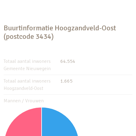
Buurtinformatie Hoogzandveld-Oost
(postcode 3434)
Totaal aantal inwoners
64.554
Gemeente Nieuwegein
Totaal aantal inwoners
1.665
Hoogzandveld-Oost
Mannen / Vrouwen