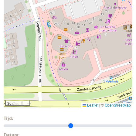
30 m
Leaflet
|
©
OpenStreetMap
Tijd:
Datum: