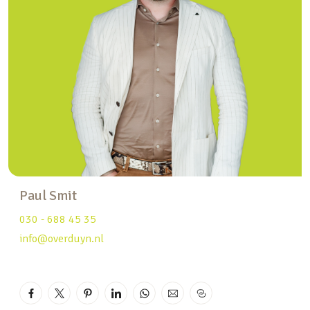
bestaat uit een voorzolder, vijfde slaapkamer en
een berging. De slaapkamer heeft twee dakramen
en bergruimte onder de schuinte. De pantry met
spoelbak maken deze ruimte uitermate geschikt
voor thuiswerken of een hobbykamer.
De aangebouwde stenen garage is verwarmd en
vanaf de oprit bereikbaar middels een elektrisch
bedienbare garagedeur. De vliering biedt veel
extra bergruimte. Evenals de twee aangebouwde
bergingen. In 2018 is de woning voorzien van een
Paul Smit
nieuwe CV-ketel en 16 zonnepanelen met een
030 - 688 45 35
gemiddelde jaaropbrengst van 5300 kWh.
info@overduyn.nl
De woning is gesitueerd op een gunstige locatie
aan de Pruimeboom, met enkel
bestemmingsverkeer en voldoende gratis