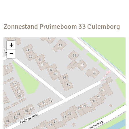
bergvliering. Aan de garage zijn twee bergingen
gebouwd, ideaal voor opslag van de tuinspullen of
het hout voor de openhaard.
Zonnestand
Pruimeboom
33
Culemborg
Vanuit de woonkamer biedt een open trapopgang
toegang tot het tochtportaal op de eerste
+
verdieping.
−
Eerste verdieping:
Het tochtportaal heeft een glazenschuifdeur naar
de overloop. De gehele verdieping is afgewerkt
met een lichte laminaatvloer. Vanaf de overloop
zijn vier slaapkamers, de badkamer, toiletruimte
en de was- / stookruimte bereikbaar. De twee
grootste slaapkamers (ca. 14 m2 en ca. 15 m2)
kunnen beide worden ingericht met een
tweepersoonsbed, een kastenwand en zitje. De