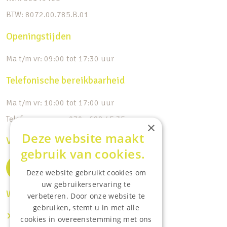
bergruimte gecreëerd middels knieschotten. De
BTW: 8072.00.785.B.01
separate berging biedt veel extra bergruimte voor
bijvoorbeeld de vakantie- of kerstspullen.
Openingstijden
Ma t/m vr: 09:00 tot 17:30 uur
Telefonische bereikbaarheid
Ma t/m vr: 10:00 tot 17:00 uur
Telefoonnummer: 030 - 688 45 35
×
Deze website maakt
Volg ons op de socials
gebruik van cookies.
Deze website gebruikt cookies om
uw gebruikerservaring te
Waar wij o.a actief zijn:
verbeteren. Door onze website te
gebruiken, stemt u in met alle
Makelaar IJsselstein
cookies in overeenstemming met ons