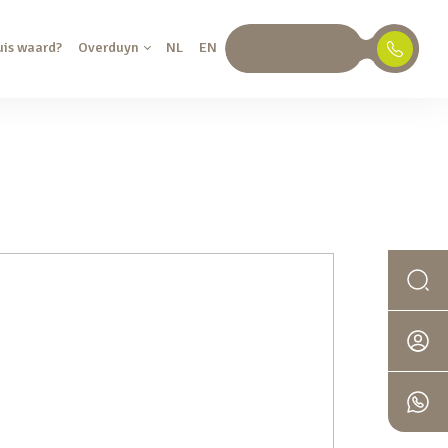
uis waard?
Overduyn
NL
EN
030 688 45 35