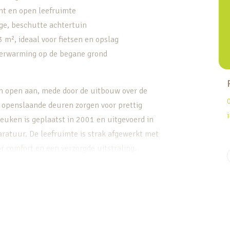
ht en open leefruimte
ige, beschutte achtertuin
3 m², ideaal voor fietsen en opslag
verwarming op de begane grond
en open aan, mede door de uitbouw over de
n openslaande deuren zorgen voor prettig
keuken is geplaatst in 2001 en uitgevoerd in
paratuur. De leefruimte is strak afgewerkt met
r comfort en een verzorgde uitstraling.
pkamers en de badkamer uit begin 2007,
ping biedt nog eens twee volwaardige
verdieping ook uitstekend geschikt is voor
otaal zijn er 5 slaapkamers, wat de woning