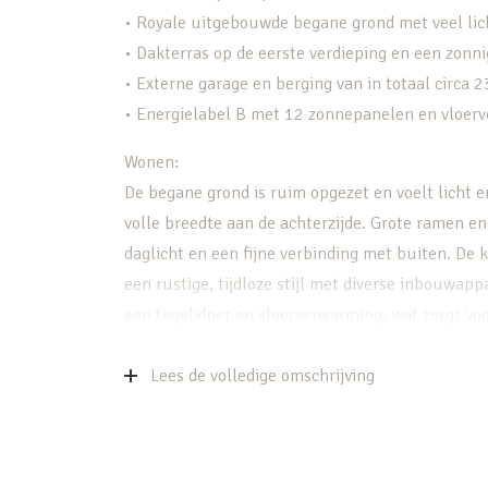
• Royale uitgebouwde begane grond met veel lic
• Dakterras op de eerste verdieping en een zonn
• Externe garage en berging van in totaal circa 2
• Energielabel B met 12 zonnepanelen en vloer
Wonen:
De begane grond is ruim opgezet en voelt licht 
volle breedte aan de achterzijde. Grote ramen e
daglicht en een fijne verbinding met buiten. De 
een rustige, tijdloze stijl met diverse inbouwap
een tegelvloer en vloerverwarming, wat zorgt voo
Slapen:
Lees de volledige omschrijving
Op de eerste verdieping bevinden zich drie slaa
compleet en netjes uitgevoerd. De tweede verdie
slaapkamers dankzij de dakkapel, waardoor deze 
werken aan huis, logees of oudere kinderen. In t