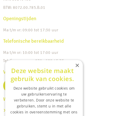
BTW: 8072.00.785.B.01
Openingstijden
Ma t/m vr: 09:00 tot 17:30 uur
Telefonische bereikbaarheid
Ma t/m vr: 10:00 tot 17:00 uur
Telefoonnummer: 030 - 688 45 35
×
Deze website maakt
Volg ons op de socials
gebruik van cookies.
Deze website gebruikt cookies om
uw gebruikerservaring te
Waar wij o.a actief zijn:
verbeteren. Door onze website te
gebruiken, stemt u in met alle
Makelaar IJsselstein
cookies in overeenstemming met ons