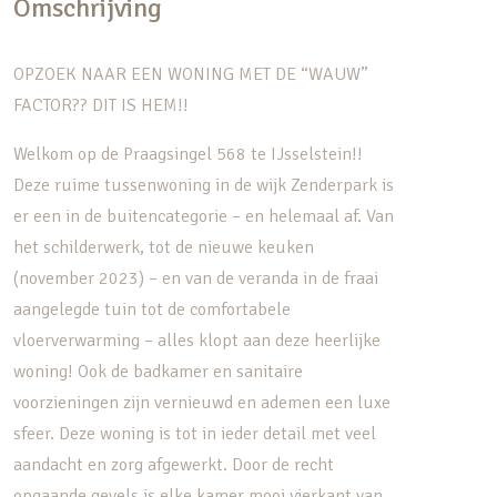
Omschrijving
OPZOEK NAAR EEN WONING MET DE “WAUW”
FACTOR?? DIT IS HEM!!
Welkom op de Praagsingel 568 te IJsselstein!!
Deze ruime tussenwoning in de wijk Zenderpark is
er een in de buitencategorie – en helemaal af. Van
het schilderwerk, tot de nieuwe keuken
(november 2023) – en van de veranda in de fraai
aangelegde tuin tot de comfortabele
vloerverwarming – alles klopt aan deze heerlijke
woning! Ook de badkamer en sanitaire
voorzieningen zijn vernieuwd en ademen een luxe
sfeer. Deze woning is tot in ieder detail met veel
aandacht en zorg afgewerkt. Door de recht
opgaande gevels is elke kamer mooi vierkant van