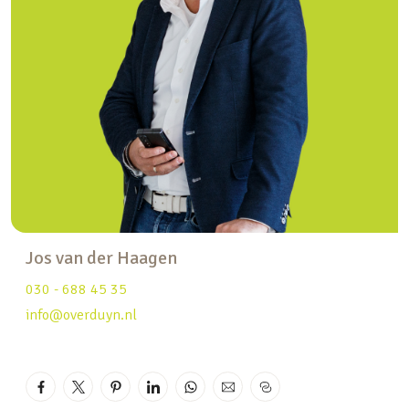
inbouwapparatuur (November 2023)
– Voorzien van vloerverwarming op de begane
grond
– Strak gestuukte muren en plafonds
– Diepe achtertuin met grote veranda
– 4 ruime slaapkamers – waarvan 1 met dakterras
– Moderne badkamer en toilet
Bekijk de woning nu live op: praagsingel568.nl
INDELING
Jos van der Haagen
Begane grond
Vanaf de voordeur wordt de centrale entreehal
030 - 688 45 35
binnen getreden. De entreehal geeft toegang tot
info@overduyn.nl
achtereenvolgens: de meterkast, de toiletruimte
met hangend closet en fonteintje, de trap naar de
eerste etage, en de toegangsdeur naar de