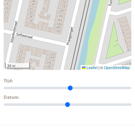
30 m
Leaflet
|
©
OpenStreetMap
Tijd:
Datum: