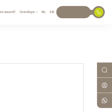
uis waard?
Overduyn
NL
EN
030 688 45 35