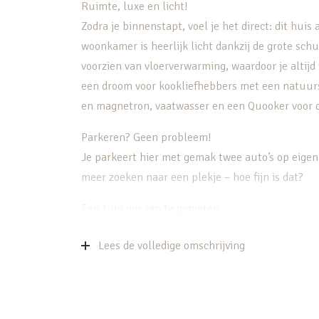
Ruimte, luxe en licht!
Zodra je binnenstapt, voel je het direct: dit hu
woonkamer is heerlijk licht dankzij de grote sch
voorzien van vloerverwarming, waardoor je altij
een droom voor kookliefhebbers met een natuurs
en magnetron, vaatwasser en een Quooker voor d
Parkeren? Geen probleem!
Je parkeert hier met gemak twee auto’s op eigen 
meer zoeken naar een plekje – hoe fijn is dat?
Een tuin om van te genieten
De tuin ligt op het zuidoosten, waardoor je de h
Lees de volledige omschrijving
groen en de privacy maken het een heerlijke ple
vernieuwd en voorzien van een praktische bergin
speelgoed en eventueel fietsen.