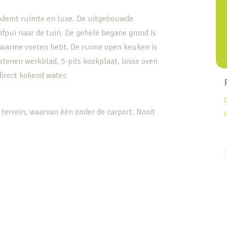
is ademt ruimte en luxe. De uitgebouwde
uifpui naar de tuin. De gehele begane grond is
d warme voeten hebt. De ruime open keuken is
tenen werkblad, 5-pits kookplaat, losse oven
irect kokend water.
terrein, waarvan één onder de carport. Nooit
ele dag door kunt genieten van de zon. Het vele
k om te ontspannen. Recent is de tuin nog
g voor al je tuingereedschap, kussen,