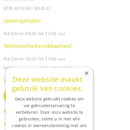
BTW: 8072.00.785.B.01
Openingstijden
Ma t/m vr: 09:00 tot 17:30 uur
Telefonische bereikbaarheid
Ma t/m vr: 10:00 tot 17:00 uur
Telefoonnummer: 030 - 688 45 35
×
Deze website maakt
Volg ons op de socials
gebruik van cookies.
Deze website gebruikt cookies om
uw gebruikerservaring te
Waar wij o.a actief zijn:
verbeteren. Door onze website te
gebruiken, stemt u in met alle
Makelaar IJsselstein
cookies in overeenstemming met ons