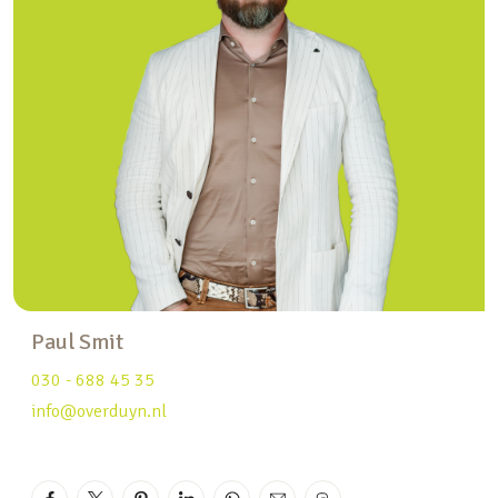
– Op steenworpafstand van de historische
binnenstad.
Verder is de woning voorzien van een HR-CV ketel
uit 2016 en is het platte dak vervangen in 2019
en tevens voorzien van isolatie. De meterkast is
vernieuwd naar een moderne groepenkast en
vrijwel de gehele woning is voorzien van HR++
beglazing.
Enthousiast geworden? Bekijk de complete
website van de woning via
Paul Smit
PhilipsWillemplantsoen9.nl en maak een
afspraak met ons kantoor. Eén van onze
030 - 688 45 35
makelaars laat u de woning graag zien!
info@overduyn.nl
Indeling
Begane grond: