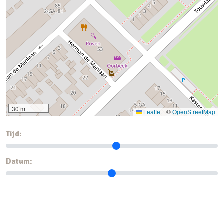
30 m
Leaflet
|
©
OpenStreetMap
Tijd:
Datum: