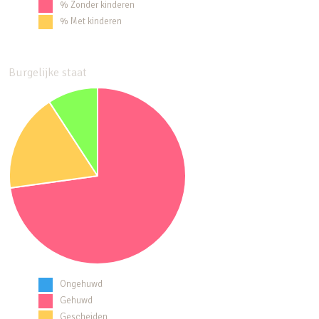
% Zonder kinderen
% Met kinderen
Burgelijke staat
Ongehuwd
Gehuwd
Gescheiden