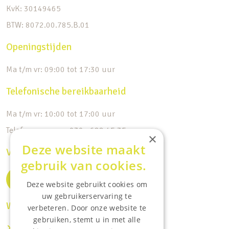
KvK: 30149465
BTW: 8072.00.785.B.01
Openingstijden
Ma t/m vr: 09:00 tot 17:30 uur
Telefonische bereikbaarheid
Ma t/m vr: 10:00 tot 17:00 uur
Telefoonnummer: 030 - 688 45 35
×
Deze website maakt
Volg ons op de socials
gebruik van cookies.
Deze website gebruikt cookies om
uw gebruikerservaring te
Waar wij o.a actief zijn:
verbeteren. Door onze website te
gebruiken, stemt u in met alle
Makelaar IJsselstein