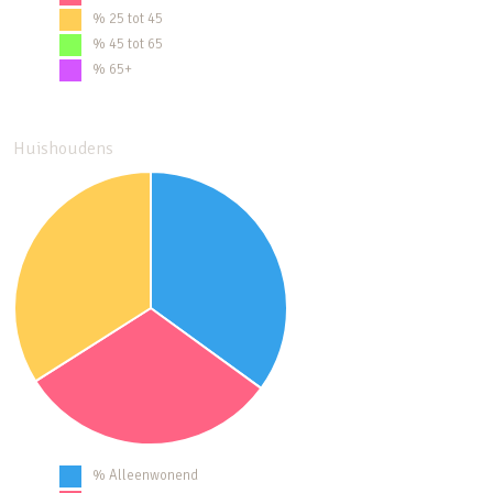
% 25 tot 45
% 45 tot 65
% 65+
Huishoudens
% Alleenwonend