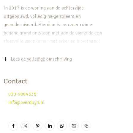
In 2017 is de woning aan de achterzijde
uitgebouwd, volledig na-geïsoleerd en
gemoderniseerd. Hierdoor is een zeer ruime
begane grond ontstaan met aan de voorzijde een
sfeervolle woonkamer met erker en bio-ethanol
haard. Aan de achterzijde is een fraaie
woonkeuken gecreërd in de uitbouw met een
Lees de volledige omschrijving
volledige glazen pui. Dit maakt dat het een fijne
en lichte ruimte is. In het midden gedeelte is de
Contact
eetkamer met een speelhoek, aan ruimte geen
gebrek! In 2021 is er nogmaals uitgebouwd, dit
030-6884535
keer aan de zijkant. Hierdoor is veel bergruimte
info@overduyn.nl
ontstaan en een inpandige berging. Deze ruimte
kan echter ook gebruikt worden als hobbyruimte
of werkplek.