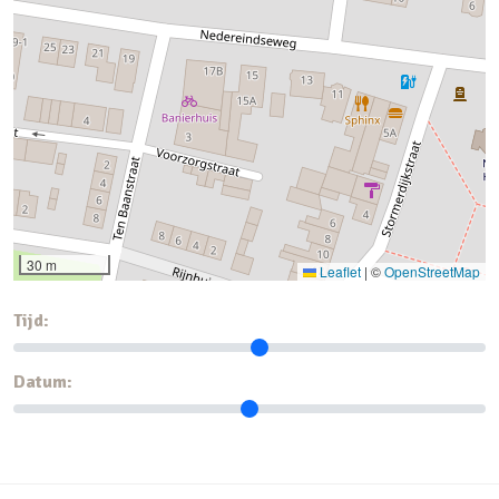
30 m
Leaflet
|
©
OpenStreetMap
Tijd:
Datum: