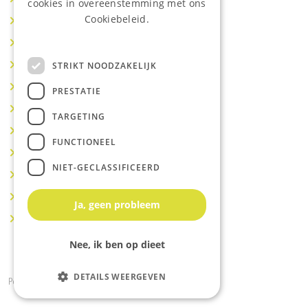
cookies in overeenstemming met ons
Cookiebeleid.
Makelaar Utrecht
Lees onze privacyverklaring.
Makelaar Nieuwegein
Makelaar Houten
STRIKT NOODZAKELIJK
Makelaar Vianen
PRESTATIE
Makelaar Maarssen
TARGETING
Makelaar Lopik
FUNCTIONEEL
Makelaar Montfoort
NIET-GECLASSIFICEERD
Makelaar Benschop
Makelaar Schoonhoven
Ja, geen probleem
Makelaar Hoef en Haag
Nee, ik ben op dieet
DETAILS WEERGEVEN
Powered by
Goes & Roos
.
Alle rechten voorbehouden
.