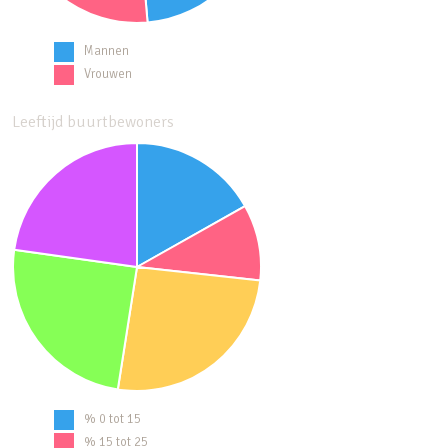
Mannen
Vrouwen
Leeftijd buurtbewoners
% 0 tot 15
% 15 tot 25