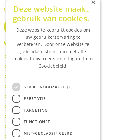
×
Deze website maakt
Volg ons op de socials
gebruik van cookies.
Deze website gebruikt cookies om
uw gebruikerservaring te
Waar wij o.a actief zijn:
verbeteren. Door onze website te
gebruiken, stemt u in met alle
Makelaar IJsselstein
cookies in overeenstemming met ons
Cookiebeleid.
Makelaar Utrecht
Lees onze privacyverklaring.
Makelaar Nieuwegein
Makelaar Houten
STRIKT NOODZAKELIJK
Makelaar Vianen
PRESTATIE
Makelaar Maarssen
TARGETING
Makelaar Lopik
FUNCTIONEEL
Makelaar Montfoort
NIET-GECLASSIFICEERD
Makelaar Benschop