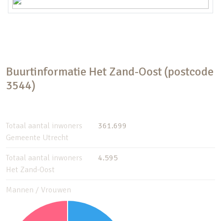
Buurtinformatie Het Zand-Oost (postcode
3544)
Totaal aantal inwoners
361.699
Gemeente Utrecht
Totaal aantal inwoners
4.595
Het Zand-Oost
Mannen / Vrouwen