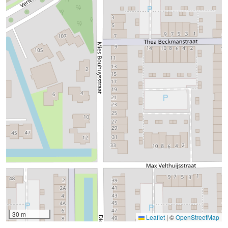
30 m
Leaflet
|
©
OpenStreetMap