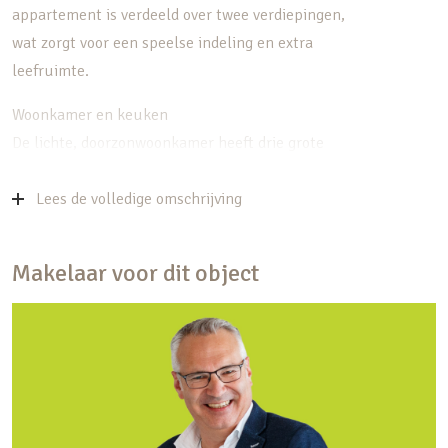
appartement is verdeeld over twee verdiepingen,
wat zorgt voor een speelse indeling en extra
leefruimte.
Woonkamer en keuken
De lichte, doorzonwoonkamer heeft drie grote
openslaande deuren met Franse balkons, die niet
alleen veel licht binnenlaten, maar ook een mooi
Lees de volledige omschrijving
uitzicht bieden op het Amaliapark. Aangrenzend
bevindt zich de stijlvolle L-vormige keuken,
Makelaar voor dit object
compleet met moderne apparatuur zoals een
keramische kookplaat, RVS afzuigkap, vaatwasser,
oven en koel-vriescombinatie.
Dakterras met fenomenaal uitzicht
Een van de absolute hoogtepunten van dit
appartement is het royale dakterras van 26 m²,