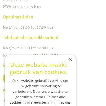
BTW: 8072.00.785.B.01
Openingstijden
Ma t/m vr: 09:00 tot 17:30 uur
Telefonische bereikbaarheid
Ma t/m vr: 10:00 tot 17:00 uur
Telefoonnummer: 030 - 688 45 35
×
Deze website maakt
Volg ons op de socials
gebruik van cookies.
Deze website gebruikt cookies om
uw gebruikerservaring te
Waar wij o.a actief zijn:
verbeteren. Door onze website te
gebruiken, stemt u in met alle
Makelaar IJsselstein
cookies in overeenstemming met ons