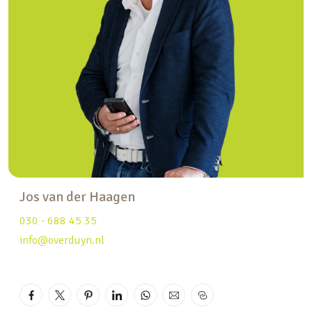
waar je kunt genieten van het panoramische
uitzicht over de omgeving. Dit terras is bereikbaar
via een vide, een lichte ruimte die je kunt
inrichten als werkplek, hobbyruimte of zelfs een
tweede woonkamer. De speelse opzet van het
appartement geeft je een ruimtelijk gevoel,
zonder in te boeten op het gemak en comfort van
een appartement.
Multifunctionele slaapkamers en badkamer
Jos van der Haagen
Het appartement beschikt over drie ruime
slaapkamers, die ideaal zijn voor verschillende
030 - 688 45 35
doeleinden zoals werk, hobby of logeerkamers. De
info@overduyn.nl
moderne badkamer is compleet uitgerust met een
inloopdouche, ligbad, dubbele wastafel en
designradiator.