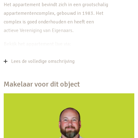
Het appartement bevindt zich in een grootschalig
appartementencomplex, gebouwd in 1983. Het
complex is goed onderhouden en heeft een
actieve Vereniging van Eigenaars.
Bekijk het appartement live via:
my.matterport.com/show/?m=EMMZTWYYkiq
Lees de volledige omschrijving
Hieronder alvast de belangrijkste kenmerken op
een rij:
Makelaar voor dit object
– Instapklaar 3-kamer appartement
– Gelegen op de bovenste verdieping
– Geheel voorzien van een lichte laminaatvloer
– Balkon op het zuidoosten
– Royale keuken met inbouwapparatuur
– Heerlijk lichte woonkamer