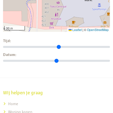
30 m
Leaflet
|
©
OpenStreetMap
Tijd:
Datum:
Wij helpen je graag
Home
Woning kopen