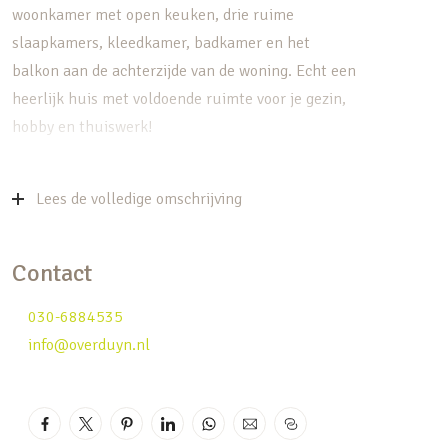
woonkamer met open keuken, drie ruime
slaapkamers, kleedkamer, badkamer en het
balkon aan de achterzijde van de woning. Echt een
heerlijk huis met voldoende ruimte voor je gezin,
hobby en thuiswerk!
De locatie dichtbij de binnenstad van IJsselstein is
ook geweldig! Van scholen tot aan theater is alles
Lees de volledige omschrijving
op loopafstand te vinden. Spring op de fiets
verken de groene omgeving of ga gezellig te voet
Contact
wat drinken of winkelen in het historische
centrum van IJsselstein. Wil je naar de “grote
030-6884535
stad”? De sneltram of bus brengt je binnen een
info@overduyn.nl
half uurtje naar hartje Utrecht. De
autosnelwegen A2/ A12 zijn binnen 10 minuten
bereikbaar.