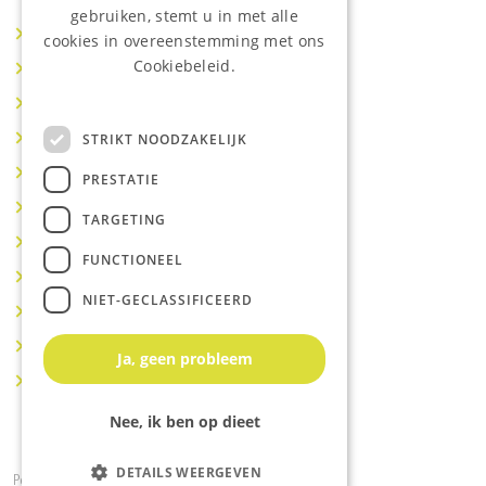
gebruiken, stemt u in met alle
Makelaar IJsselstein
cookies in overeenstemming met ons
Cookiebeleid.
Makelaar Utrecht
Lees onze privacyverklaring.
Makelaar Nieuwegein
Makelaar Houten
STRIKT NOODZAKELIJK
Makelaar Vianen
PRESTATIE
Makelaar Maarssen
TARGETING
Makelaar Lopik
FUNCTIONEEL
Makelaar Montfoort
NIET-GECLASSIFICEERD
Makelaar Benschop
Makelaar Schoonhoven
Ja, geen probleem
Makelaar Hoef en Haag
Nee, ik ben op dieet
DETAILS WEERGEVEN
Powered by
Goes & Roos
.
Alle rechten voorbehouden
.