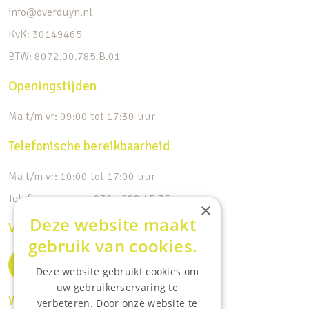
info@overduyn.nl
KvK: 30149465
BTW: 8072.00.785.B.01
Openingstijden
Ma t/m vr: 09:00 tot 17:30 uur
Telefonische bereikbaarheid
Ma t/m vr: 10:00 tot 17:00 uur
Telefoonnummer: 030 - 688 45 35
×
Deze website maakt
Volg ons op de socials
gebruik van cookies.
Deze website gebruikt cookies om
uw gebruikerservaring te
Waar wij o.a actief zijn:
verbeteren. Door onze website te