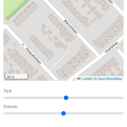
30 m
Leaflet
|
©
OpenStreetMap
Tijd:
Datum: