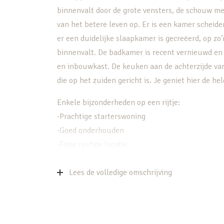
binnenvalt door de grote vensters, de schouw me
van het betere leven op. Er is een kamer scheid
er een duidelijke slaapkamer is gecreëerd, op zo
binnenvalt. De badkamer is recent vernieuwd en 
en inbouwkast. De keuken aan de achterzijde van
die op het zuiden gericht is. Je geniet hier de he
Enkele bijzonderheden op een rijtje:
-Prachtige starterswoning
-Goed onderhouden
-Fijne rustige locatie
-Vernieuwde badkamer
– Keuken met alle benodigde apparatuur incl. v
Lees de volledige omschrijving
-Heerlijke tuin op het zuiden
-Verrassend veel bergruimte
-Genoeg parkeerruimte (met parkeervergunning