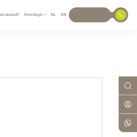
uis waard?
Overduyn
NL
EN
030 688 45 35