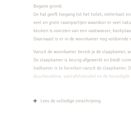
Begane grond:
De hal geeft toegang tot het toilet, meterkast 
veel en grote raampartijen waardoor er veel nat
keuken is voorzien van een vaatwasser, kookplaa
Daarnaast is er in de woonkamer nog voldoende r
Vanuit de woonkamer bereik je de slaapkamer, we
De slaapkamer is keurig afgewerkt en biedt ruim
badkamer is te bereiken vanuit de slaapkamer. De
douchecabine, wastafelmeubel en de benodigde a
Tuin:
De riante L-vormige tuin is erg fraai aangelegd. E
Lees de volledige omschrijving
een geschikte plek in de zon of juist schaduw ku
Bijzonderheden:
– Keurig en modern afgewerkt hoekappartement