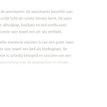
en de woonkamer. De woonkamer beschikt over
uurlijk licht de ruimte binnen komt. De open
t, afzuigkap, koelkast en een combi-oven.
uimte voor zowel een zit- als eethoek.
lke eveneens voorzien is van een groot raam.
te voor zowel een bed als kledingkast. De
ze is volledig betegeld en voorzien van een
ansluiting voor de wasmachine en droger.
r zijn 3 terrassen gecreëerd waardoor je altijd
nt kiezen.
;