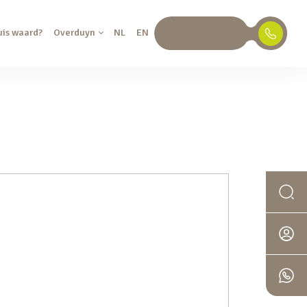
uis waard?
Overduyn
NL
EN
030 688 45 35