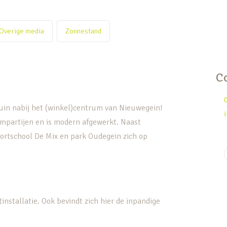
Overige media
Zonnestand
C
uin nabij het (winkel)centrum van Nieuwegein!
ampartijen en is modern afgewerkt. Naast
ortschool De Mix en park Oudegein zich op
installatie. Ook bevindt zich hier de inpandige