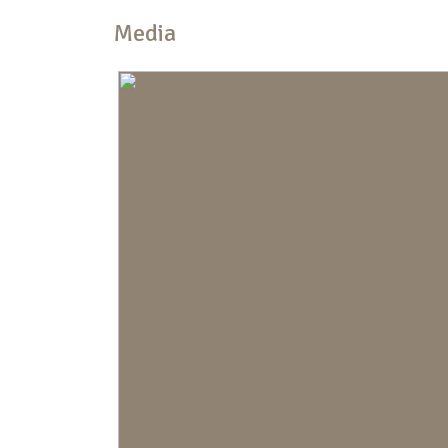
Indeling
Media
Aantal kamers
2 kamers (1 s
Aantal badkamers
1 badkamer
Badkamervoorzieningen
Douche, wasm
wastafelmeub
Aantal woonlagen
1
Kadastrale gegevens
Perceelnaam
Jutphaas D 3
Eigendomssituatie
Volle eigend
Perceel
JPS00-D-344
Omvang
Appartements