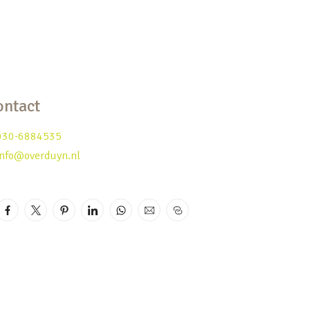
ontact
030-6884535
info@overduyn.nl