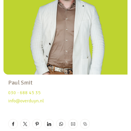
dus over sjouwen of zoeken naar een plekje!
Dit appartement is bovendien duurzaam met
energielabel C en aangesloten op
stadsverwarming, waardoor je niet bent
aangesloten op gas en je je geen zorgen hoeft te
maken over hoe je ooit van het gas af gaat. Dat is
comfortabel en toekomstbestendig wonen! Het
appartement is ideaal voor zowel ouderen als
jongeren/starters. De Vereniging van Eigenaren
(VvE) is oprecht gezond te noemen met een
Paul Smit
maandelijkse bijdrage van €201,-.
030 - 688 45 35
En dan de omgeving… Wandelen en fietsen over de
info@overduyn.nl
dijk langs de Lek, genieten van de rust en de
natuur in de uiterwaarden of een dagje cultuur
snuiven in het pittoreske Vreeswijk of Vianen —