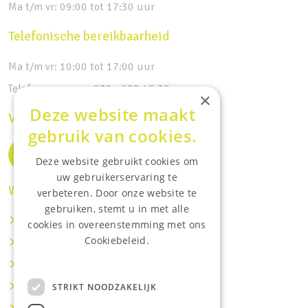
Ma t/m vr: 09:00 tot 17:30 uur
Telefonische bereikbaarheid
Ma t/m vr: 10:00 tot 17:00 uur
Telefoonnummer: 030 - 688 45 35
×
Deze website maakt
Volg ons op de socials
gebruik van cookies.
Deze website gebruikt cookies om
uw gebruikerservaring te
Waar wij o.a actief zijn:
verbeteren. Door onze website te
gebruiken, stemt u in met alle
Makelaar IJsselstein
cookies in overeenstemming met ons
Cookiebeleid.
Makelaar Utrecht
Lees onze privacyverklaring.
Makelaar Nieuwegein
Makelaar Houten
STRIKT NOODZAKELIJK