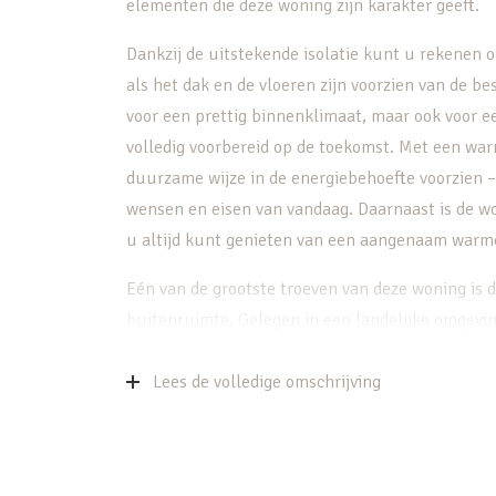
elementen die deze woning zijn karakter geeft.
Dankzij de uitstekende isolatie kunt u rekenen 
als het dak en de vloeren zijn voorzien van de be
voor een prettig binnenklimaat, maar ook voor e
volledig voorbereid op de toekomst. Met een w
duurzame wijze in de energiebehoefte voorzien 
wensen en eisen van vandaag. Daarnaast is de w
u altijd kunt genieten van een aangenaam warme
Eén van de grootste troeven van deze woning is 
buitenruimte. Gelegen in een landelijke omgevin
een weids uitzicht over het groene landschap. Hi
terwijl alle benodigde voorzieningen binnen hand
Lees de volledige omschrijving
18-1 is perfect voor liefhebbers van rust en natu
omringd door groen. Tegelijkertijd zijn IJsselste
altijd kunt profiteren van de nabijheid van winkel