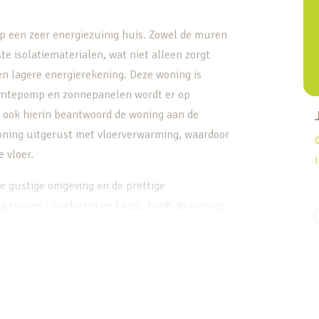
op een zeer energiezuinig huis. Zowel de muren
ste isolatiematerialen, wat niet alleen zorgt
en lagere energierekening. Deze woning is
armtepomp en zonnepanelen wordt er op
– ook hierin beantwoord de woning aan de
oning uitgerust met vloerverwarming, waardoor
 vloer.
de gustige omgeving en de prettige
g tussen IJsselstein en Lopik, biedt de woning
er kunt u in alle rust genieten van de natuur,
bereik zijn. De ligging van de Korte Zandpad
ur. Uitweg biedt een vredige, dorpse sfeer en is
in en Lopik makkelijk en snel bereikbaar, zodat u
s, scholen en andere faciliteiten.