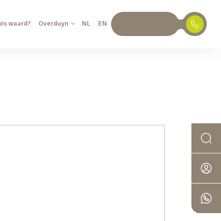
uis waard?
Overduyn
NL
EN
030 688 45 35