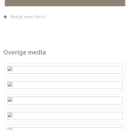
aan kan deelnemen.
HIGHLIGHTS
Bekijk meer foto's
^Onderhoudsvriendelijke, zonnige achtertuin op
het Zuidoosten;
^Vernieuwde badkamer in 2022
^Uitgebouwde en vernieuwde toilet in 2023
Overige media
^Extra bergruimte op zolder
^Vier ruime slaapkamers;
^Kindvriendelijke woonomgeving;
BIJZONDERHEDEN
* Energielabel B;
* Oplevering in overleg.
TIP: Wist je ook dat je een bezichtiging kan
plannen of vraag kan stellen via onze Whatsapp?