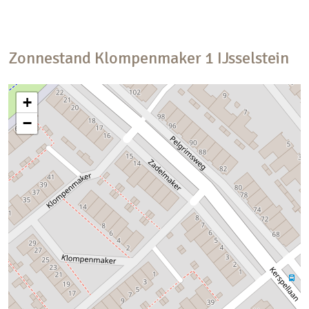
Zonnestand
Klompenmaker
1
IJsselstein
+
−