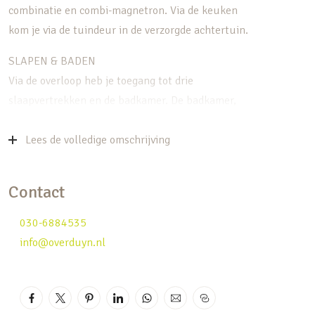
combinatie en combi-magnetron. Via de keuken
kom je via de tuindeur in de verzorgde achtertuin.
SLAPEN & BADEN
Via de overloop heb je toegang tot drie
slaapvertrekken en de badkamer. De badkamer,
die door een verbouwing in 2022 en 2023 ruimer
is gemaakt, is voorzien van douche, tweede toilet
Lees de volledige omschrijving
en wastafel. Op de tweede verdieping is een ruime
voorzolder met opstelling voor cv-ketel,
Contact
wasmachine en droger, daarnaast toegang tot de
vierde slaapkamer. Door het plaatsen van een
030-6884535
dakkapel kun je de zolder vergoten, hierdoor
info@overduyn.nl
geniet van je nog meer ruimte op de zolder. De
badkamer en toilet zijn in 2022 en 2023 door een
verbouwing ruimer gemaakt.