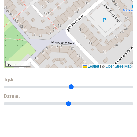
30 m
Leaflet
|
©
OpenStreetMap
Tijd:
Datum: