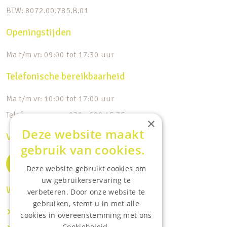
BTW: 8072.00.785.B.01
Openingstijden
Ma t/m vr: 09:00 tot 17:30 uur
Telefonische bereikbaarheid
Ma t/m vr: 10:00 tot 17:00 uur
Telefoonnummer: 030 - 688 45 35
×
Deze website maakt
Volg ons op de socials
gebruik van cookies.
Deze website gebruikt cookies om
uw gebruikerservaring te
Waar wij o.a actief zijn:
verbeteren. Door onze website te
gebruiken, stemt u in met alle
Makelaar IJsselstein
cookies in overeenstemming met ons
Cookiebeleid.