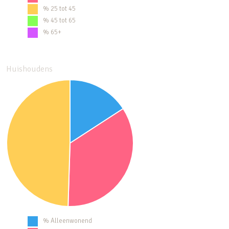
% 25 tot 45
% 45 tot 65
% 65+
Huishoudens
% Alleenwonend