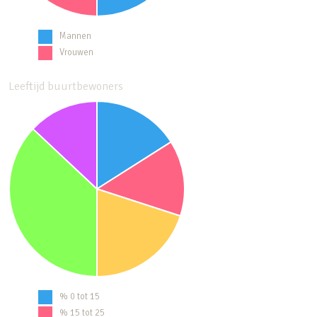
Mannen
Vrouwen
Leeftijd buurtbewoners
% 0 tot 15
% 15 tot 25