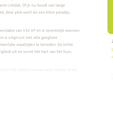
ante Lekdijk. Of je nu houdt van lange
 deze plek voelt als een klein paradijs.
rvlakte van 130 m² en is recentelijk voorzien
n is uitgerust met alle gangbare
eerlijke maaltijden te bereiden. De lichte
igheid uit en vormt het hart van het huis.
voor het stallen van een auto, fietsen of als
eden om je hobby’s uit te oefenen of je spullen
ing waar je kunt genieten van de rust van het
 handbereik. Een ideale uitvalsbasis voor