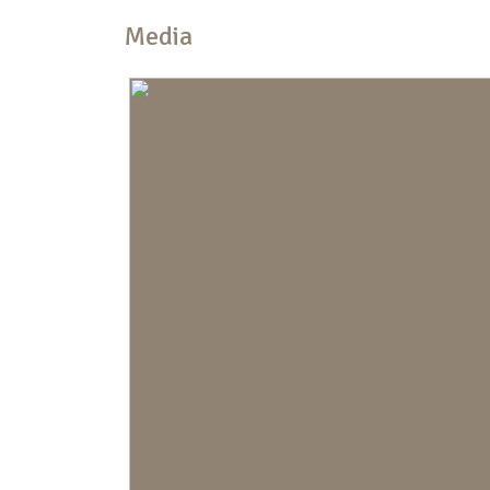
Ligging
Aan rustige w
Media
landelijk gele
Indeling
Aantal kamers
5 kamers (4 s
Aantal badkamers
1 badkamer
Badkamervoorzieningen
Inloopdouche,
Aantal woonlagen
3
Voorzieningen
Dakraam, glas
Kadastrale gegevens