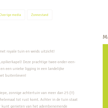
Overige media
Zonnestand
Ma
t royale tuin en weids uitzicht!
Lopikerkapel! Deze prachtige twee-onder-een-
 en een unieke ligging in een landelijke
het buitenleven!
iepe, zonnige achtertuin van meer dan 25 (!!)
 helemaal tot rust komt. Achter in de tuin staat
door kunt genieten van het adembenemende