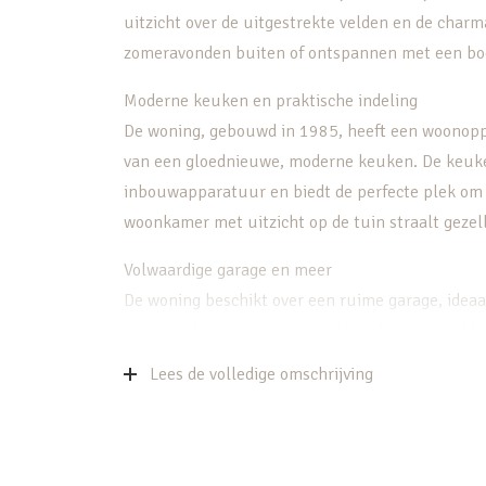
uitzicht over de uitgestrekte velden en de charm
zomeravonden buiten of ontspannen met een boek,
Moderne keuken en praktische indeling
De woning, gebouwd in 1985, heeft een woonoppe
van een gloednieuwe, moderne keuken. De keuke
inbouwapparatuur en biedt de perfecte plek om h
woonkamer met uitzicht op de tuin straalt gezell
Volwaardige garage en meer
De woning beschikt over een ruime garage, ideaal 
extra opslagruimte. Hier vind je volop mogelijkh
netjes op te bergen.
Lees de volledige omschrijving
Perfecte ligging
Kapelsepad 29 ligt in een rustige, groene omgev
buitenleven, maar met alle voorzieningen binnen