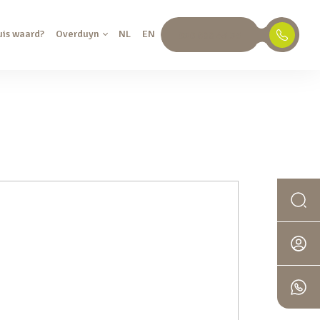
uis waard?
Overduyn
NL
EN
030 688 45 35