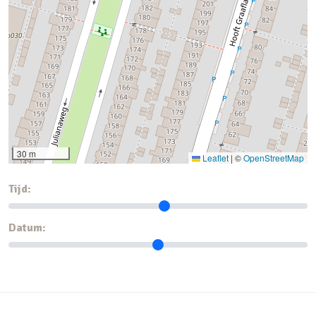
30 m
Leaflet
|
©
OpenStreetMap
Tijd:
Datum: