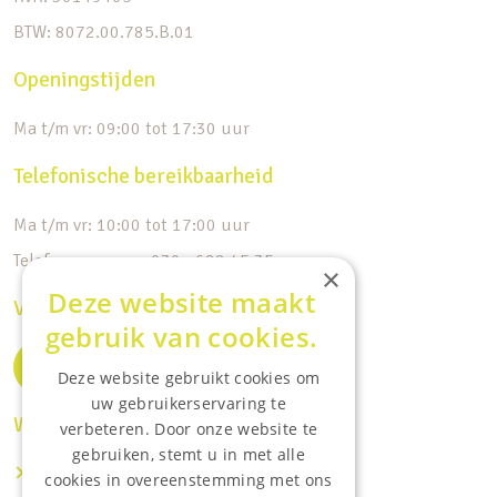
BTW: 8072.00.785.B.01
Openingstijden
Ma t/m vr: 09:00 tot 17:30 uur
Telefonische bereikbaarheid
Ma t/m vr: 10:00 tot 17:00 uur
Telefoonnummer: 030 - 688 45 35
×
Deze website maakt
Volg ons op de socials
gebruik van cookies.
Deze website gebruikt cookies om
uw gebruikerservaring te
Waar wij o.a actief zijn:
verbeteren. Door onze website te
gebruiken, stemt u in met alle
Makelaar IJsselstein
cookies in overeenstemming met ons