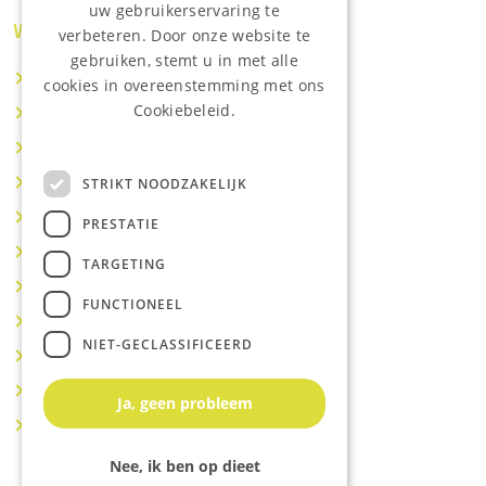
uw gebruikerservaring te
Waar wij o.a actief zijn:
verbeteren. Door onze website te
gebruiken, stemt u in met alle
Makelaar IJsselstein
cookies in overeenstemming met ons
Cookiebeleid.
Makelaar Utrecht
Lees onze privacyverklaring.
Makelaar Nieuwegein
Makelaar Houten
STRIKT NOODZAKELIJK
Makelaar Vianen
PRESTATIE
Makelaar Maarssen
TARGETING
Makelaar Lopik
FUNCTIONEEL
Makelaar Montfoort
NIET-GECLASSIFICEERD
Makelaar Benschop
Makelaar Schoonhoven
Ja, geen probleem
Makelaar Hoef en Haag
Nee, ik ben op dieet