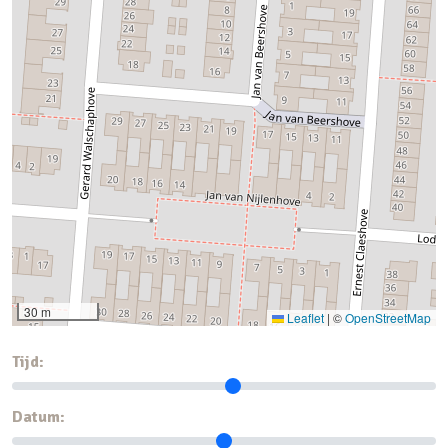
30 m
Leaflet
|
©
OpenStreetMap
Tijd:
Datum: