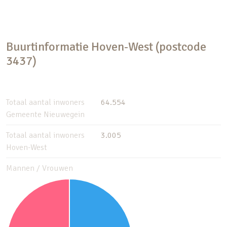
Buurtinformatie Hoven-West (postcode
3437)
Totaal aantal inwoners
64.554
Gemeente Nieuwegein
Totaal aantal inwoners
3.005
Hoven-West
Mannen / Vrouwen