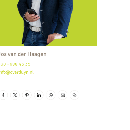
Jos van der Haagen
030 - 688 45 35
info@overduyn.nl