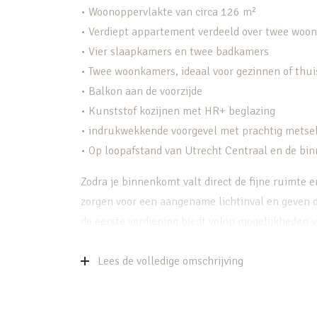
• Woonoppervlakte van circa 126 m²
• Verdiept appartement verdeeld over twee woo
• Vier slaapkamers en twee badkamers
• Twee woonkamers, ideaal voor gezinnen of thu
• Balkon aan de voorzijde
• Kunststof kozijnen met HR+ beglazing
• indrukwekkende voorgevel met prachtig metse
• Op loopafstand van Utrecht Centraal en de bi
Zodra je binnenkomt valt direct de fijne ruimte e
zorgen voor een aangename lichtinval en geven
de eerste verdieping biedt volop mogelijkheden v
Daarnaast beschikt de tweede verdieping over e
flexibiliteit ontstaat voor bijvoorbeeld een wer
Lees de volledige omschrijving
is uitgevoerd in een lichte kleurstelling en datee
opstelling is er voldoende werk- en bergruimte 