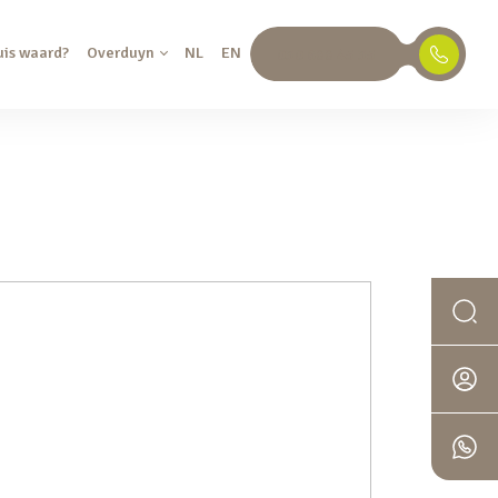
uis waard?
Overduyn
NL
EN
030 688 45 35