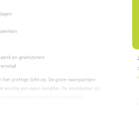
nlagen
iswerken
lwerk en gevelstenen
nnenstad
n het prettige licht op. De grote raampartijen
 de woning een open karakter. De woonkamer op
oor een gezellige zithoek en eetgedeelte.
en extra woonkamer, waardoor er veel
kplek, speelkamer of tweede zithoek. De keuken
rt uit circa 2020. Dankzij de praktische
aanwezig. De afwerking is verzorgd en vormt een