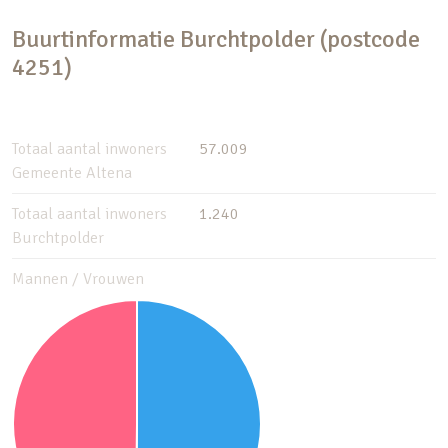
Buurtinformatie Burchtpolder (postcode
4251)
Totaal aantal inwoners
57.009
Gemeente Altena
Totaal aantal inwoners
1.240
Burchtpolder
Mannen / Vrouwen