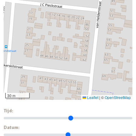
30 m
Leaflet
|
©
OpenStreetMap
Tijd:
Datum: