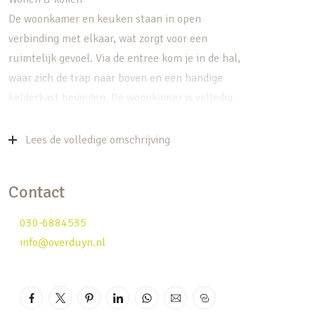
De woonkamer en keuken staan in open
verbinding met elkaar, wat zorgt voor een
ruimtelijk gevoel. Via de entree kom je in de hal,
waar zich de trap naar boven en een handige
kelderkast bevinden. De woonkamer is volledig
gestuukt en strak afgewerkt. De schouw en
doorlopende wand zijn voorzien van moderne
Lees de volledige omschrijving
steenstrips, wat zorgt voor een eigentijdse
uitstraling. Een sfeervolle haard maakt het
Contact
plaatje compleet – perfect voor de koudere
maanden. In de aanbouw zijn een extra kamer en
030-6884535
het toilet gerealiseerd. Deze kamer doet
info@overduyn.nl
momenteel dienst als opslagruimte, maar is
uitermate geschikt als slaapkamer of
thuiskantoor. De keuken ziet er nog netjes uit en
is voorzien van diverse inbouwapparatuur,