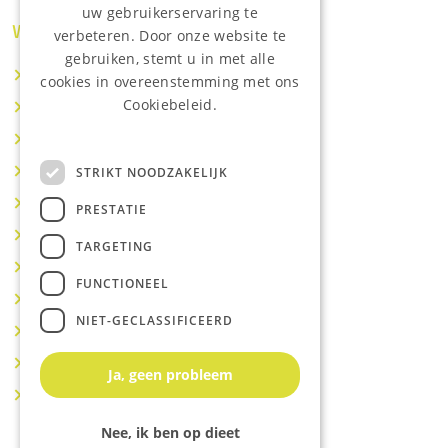
uw gebruikerservaring te
Waar wij o.a actief zijn:
verbeteren. Door onze website te
gebruiken, stemt u in met alle
Makelaar IJsselstein
cookies in overeenstemming met ons
Cookiebeleid.
Makelaar Utrecht
Lees onze privacyverklaring.
Makelaar Nieuwegein
Makelaar Houten
STRIKT NOODZAKELIJK
Makelaar Vianen
PRESTATIE
Makelaar Maarssen
TARGETING
Makelaar Lopik
FUNCTIONEEL
Makelaar Montfoort
NIET-GECLASSIFICEERD
Makelaar Benschop
Makelaar Schoonhoven
Ja, geen probleem
Makelaar Hoef en Haag
Nee, ik ben op dieet