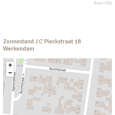
Bron: CBS
Zonnestand
J C Pieckstraat
18
Werkendam
+
−