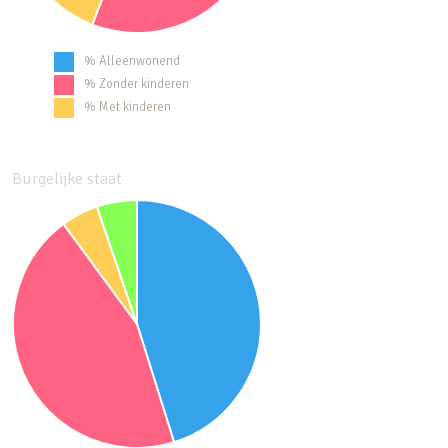
% Alleenwonend
% Zonder kinderen
% Met kinderen
Burgelijke staat