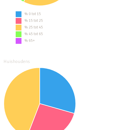
% 0 tot 15
% 15 tot 25
% 25 tot 45
% 45 tot 65
% 65+
Huishoudens