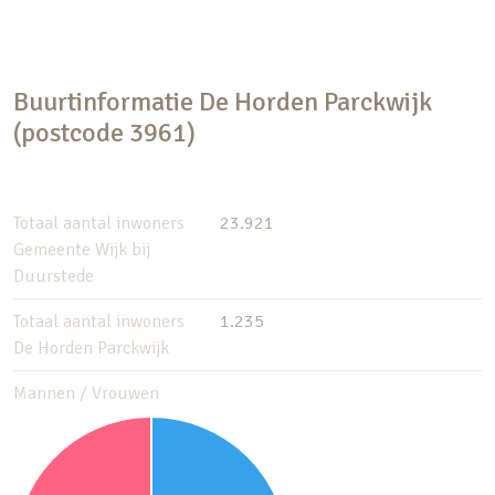
Buurtinformatie De Horden Parckwijk
(postcode 3961)
Totaal aantal inwoners
23.921
Gemeente Wijk bij
Duurstede
Totaal aantal inwoners
1.235
De Horden Parckwijk
Mannen / Vrouwen