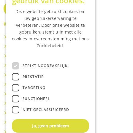
gebruik van cookies.
Deze website gebruikt cookies om
uw gebruikerservaring te
Waar wij o.a actief zijn:
verbeteren. Door onze website te
gebruiken, stemt u in met alle
Makelaar IJsselstein
cookies in overeenstemming met ons
Cookiebeleid.
Makelaar Utrecht
Lees onze privacyverklaring.
Makelaar Nieuwegein
Makelaar Houten
STRIKT NOODZAKELIJK
Makelaar Vianen
PRESTATIE
Makelaar Maarssen
TARGETING
Makelaar Lopik
FUNCTIONEEL
Makelaar Montfoort
NIET-GECLASSIFICEERD
Makelaar Benschop
Makelaar Schoonhoven
Ja, geen probleem
Makelaar Hoef en Haag