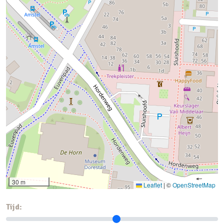
30 m
Leaflet
|
©
OpenStreetMap
Tijd: