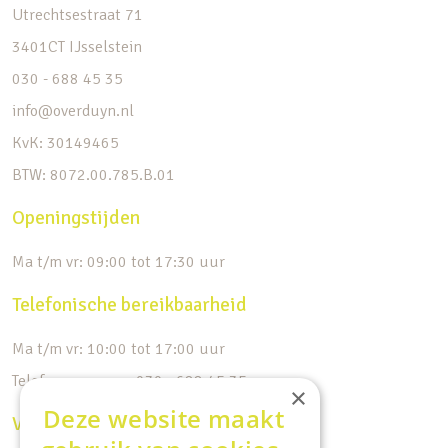
Utrechtsestraat 71
3401CT IJsselstein
030 - 688 45 35
info@overduyn.nl
KvK: 30149465
BTW: 8072.00.785.B.01
Openingstijden
Ma t/m vr: 09:00 tot 17:30 uur
Telefonische bereikbaarheid
Ma t/m vr: 10:00 tot 17:00 uur
Telefoonnummer: 030 - 688 45 35
×
Deze website maakt
Volg ons op de socials