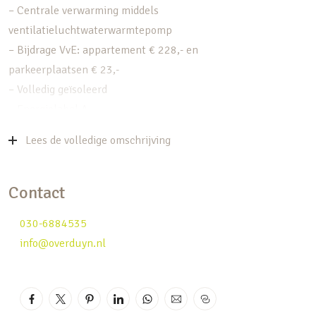
– Centrale verwarming middels
ventilatieluchtwaterwarmtepomp
– Bijdrage VvE: appartement € 228,- en
parkeerplaatsen € 23,-
– Volledig geïsoleerd
– Energielabel A
INDELING
Lees de volledige omschrijving
Centrale hal met video intercom, brievenbussen
en lift
Contact
Appartement:
030-6884535
Entree, ruime hal, toilet, woonkamer met
info@overduyn.nl
schuifpui naar het op het zuiden gelegen balkon
voorzien van een screen, open keuken voorzien
van luxe inbouwkeuken en eiland, twee
slaapkamers, badkamer met wastafelmeubel,