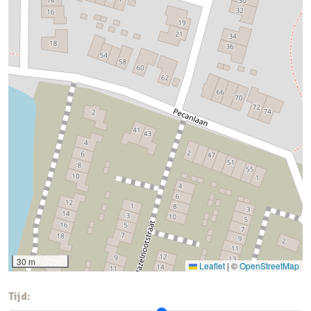
30 m
Leaflet
|
©
OpenStreetMap
Tijd: