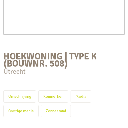
HOEKWONING | TYPE K
(BOUWNR. 508)
Utrecht
Omschrijving
Kenmerken
Media
Overige media
Zonnestand