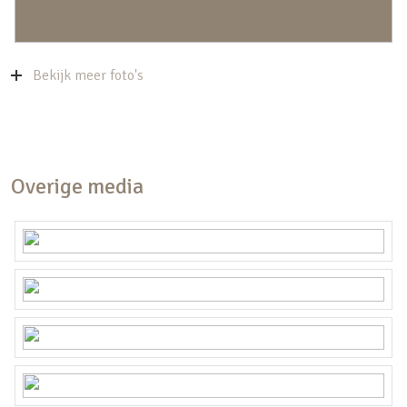
langs de mooie grachten slenteren of fietsen, en
genieten van een terrasje of een van de vele
restaurants.
Bekijk meer foto's
Perfect gelegen
Rijnvliet ligt zeer centraal in Nederland, waardoor
alle grote steden heel goed bereikbaar zijn. In een
paar minuten zit je op de A2 en de A12 naar
Overige media
Amsterdam, Den Bosch, Arnhem of
Rotterdam/Den Haag!
Rijnvliet wordt een woonwijk met een duidelijk
eigen karakter en identiteit waarin elke woning
afzonderlijk herkenbaar is. Bijna iedere woning
biedt uitzicht op De Vliet of het groen.In Rijnvliet
woon je op fietsafstand van hartje Utrecht. Je
profiteert van de stadse faciliteiten en geneugten.