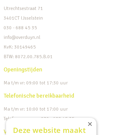
Utrechtsestraat 71
3401CT IJsselstein
030 - 688 45 35
info@overduyn.nl
KvK: 30149465
BTW: 8072.00.785.B.01
Openingstijden
Ma t/m vr: 09:00 tot 17:30 uur
Telefonische bereikbaarheid
Ma t/m vr: 10:00 tot 17:00 uur
Telefoonnummer: 030 - 688 45 35
×
Deze website maakt
Volg ons op de socials