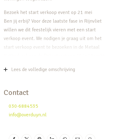
Bezoek het start verkoop event op 21 mei
Ben jij erbij? Voor deze laatste fase in Rijnvliet
willen we dit feestelijk vieren met een start
verkoop event. We nodigen je graag uit om het
start verkoop event te bezoeken in de Metaal
Kathedraal aan de Rijksstraatweg 20 in Utrecht.
Vrije inloop vanaf 17.00 tot 19.00 uur.
Lees de volledige omschrijving
Kom langs en ontvang de gedrukte versie van de
luxe verkoopbrochure! Tijdens het verkoop event
Contact
zijn projectontwikkelaars, makelaars en financieel
adviseurs aanwezig om je persoonlijk te
030-6884535
informeren. Zo kom je alles te weten over de
info@overduyn.nl
nieuwe woonmogelijkheden in deze populaire wijk
in Rijnvliet. Wil jij op de hoogte blijven van de