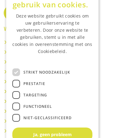
gebruik van cookies.
Deze website gebruikt cookies om
uw gebruikerservaring te
Waar wij o.a actief zijn:
verbeteren. Door onze website te
gebruiken, stemt u in met alle
Makelaar IJsselstein
cookies in overeenstemming met ons
Cookiebeleid.
Makelaar Utrecht
Lees onze privacyverklaring.
Makelaar Nieuwegein
Makelaar Houten
STRIKT NOODZAKELIJK
Makelaar Vianen
PRESTATIE
Makelaar Maarssen
TARGETING
Makelaar Lopik
FUNCTIONEEL
Makelaar Montfoort
NIET-GECLASSIFICEERD
Makelaar Benschop
Makelaar Schoonhoven
Ja, geen probleem