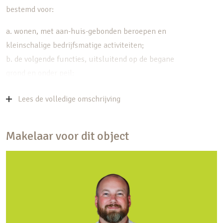
bestemd voor:
a. wonen, met aan-huis-gebonden beroepen en
kleinschalige bedrijfsmatige activiteiten;
b. de volgende functies, uitsluitend op de begane
grond en onder peil:
1. detailhandel;
Lees de volledige omschrijving
2. dienstverlening;
3. horecabedrijven tot en met categorie 2 van de
Staat van Horeca-activiteiten;
Makelaar voor dit object
4. maatschappelijke voorzieningen;
5. ambachtelijke bedrijven;
c. ter plaatse van de aanduiding ‘garagebox’:
uitsluitend complexgewijze of solitaire
garageboxen;
d. ter plaatse van de aanduiding ‘kantoor’: tevens