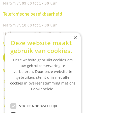
Ma t/m vr: 09:00 tot 17:30 uur
Telefonische bereikbaarheid
Ma t/m vr: 10:00 tot 17:00 uur
Telefoonnummer: 030 - 688 45 35
×
Deze website maakt
Volg ons op de socials
gebruik van cookies.
Deze website gebruikt cookies om
uw gebruikerservaring te
Waar wij o.a actief zijn:
verbeteren. Door onze website te
gebruiken, stemt u in met alle
Makelaar IJsselstein
cookies in overeenstemming met ons
Cookiebeleid.
Makelaar Utrecht
Lees onze privacyverklaring.
Makelaar Nieuwegein
Makelaar Houten
STRIKT NOODZAKELIJK