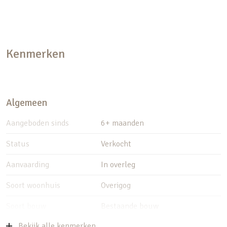
Kenmerken
Algemeen
Aangeboden sinds
6+ maanden
Status
Verkocht
Aanvaarding
In overleg
Soort woonhuis
Overigog
Soort bouw
Bestaande bouw
Bekijk alle kenmerken