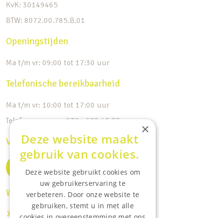
KvK: 30149465
BTW: 8072.00.785.B.01
Openingstijden
Ma t/m vr: 09:00 tot 17:30 uur
Telefonische bereikbaarheid
Ma t/m vr: 10:00 tot 17:00 uur
Telefoonnummer: 030 - 688 45 35
×
Deze website maakt
Volg ons op de socials
gebruik van cookies.
Deze website gebruikt cookies om
uw gebruikerservaring te
Waar wij o.a actief zijn:
verbeteren. Door onze website te
gebruiken, stemt u in met alle
Makelaar IJsselstein
cookies in overeenstemming met ons