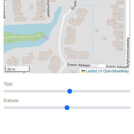
30 m
Leaflet
|
©
OpenStreetMap
Tijd:
Datum: