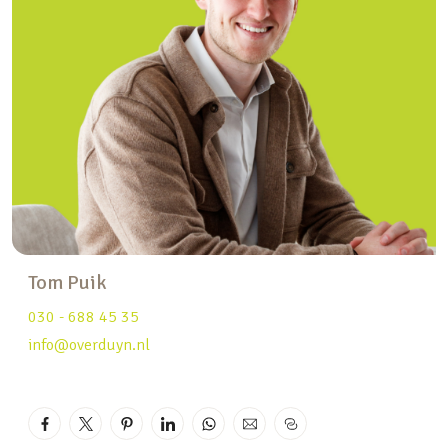
voorzijde beschikt de woning over een eigen
laadpaal en is ruimte om tot vier auto’s te
parkeren. Dankzij de duurzame installaties zijn de
energielasten bijzonder laag en leverde de woning
in 2025 zelfs meer stroom terug dan er werd
gebruikt.
De ligging is uitstekend: rustig en groen, maar
toch centraal. Scholen, winkels en
sportvoorzieningen vind je in de directe omgeving.
Met de fiets ben je zo in winkelcentrum Cityplaza
Tom Puik
of in het karakteristieke Vreeswijk, met haar
030 - 688 45 35
gezellige haven, terrasjes en sfeervolle straatjes.
info@overduyn.nl
Ook stadspark Oudegein ligt vlakbij en via de
sneltram of de snelwegen A2 en A27 ben je in
korte tijd in Utrecht of elders in het land.