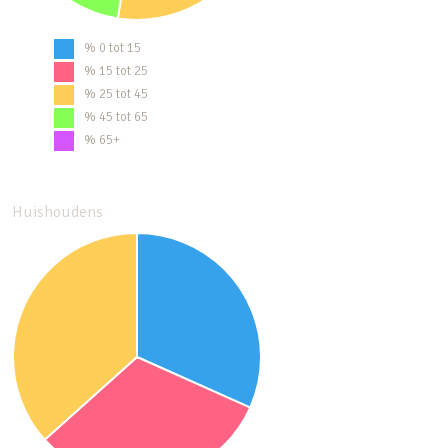
% 0 tot 15
% 15 tot 25
% 25 tot 45
% 45 tot 65
% 65+
Huishoudens