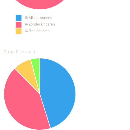
% Alleenwonend
% Zonder kinderen
% Met kinderen
Burgelijke staat