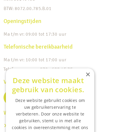
BTW: 8072.00.785.B.01
Openingstijden
Ma t/m vr: 09:00 tot 17:30 uur
Telefonische bereikbaarheid
Ma t/m vr: 10:00 tot 17:00 uur
Telefoonnummer: 030 - 688 45 35
×
Deze website maakt
Volg ons op de socials
gebruik van cookies.
Deze website gebruikt cookies om
uw gebruikerservaring te
Waar wij o.a actief zijn:
verbeteren. Door onze website te
gebruiken, stemt u in met alle
Makelaar IJsselstein
cookies in overeenstemming met ons