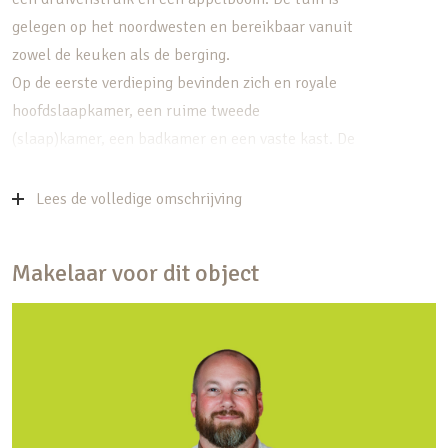
gelegen op het noordwesten en bereikbaar vanuit
zowel de keuken als de berging.
Op de eerste verdieping bevinden zich en royale
hoofdslaapkamer, een ruime tweede
(slaap)kamer, een badkamer en een vaste kast. De
woning biedt veel bergruimte; onder de keuken is
een kelder aanwezig, aan de keuken grenst de
Lees de volledige omschrijving
aangebouwde stenen berging en in de nok is een
bergvliering gerealiseerd.
Makelaar voor dit object
De locatie is ideaal, op loopafstand van het
centraal station en de binnenstad van Utrecht (10
minuten). De Amsterdamsestraatweg ligt om de
hoek en biedt een grote diversiteit aan winkels,
restaurants, speciaalzaken, supermarkten en
horeca. Om de andere hoek bevindt zich een grote