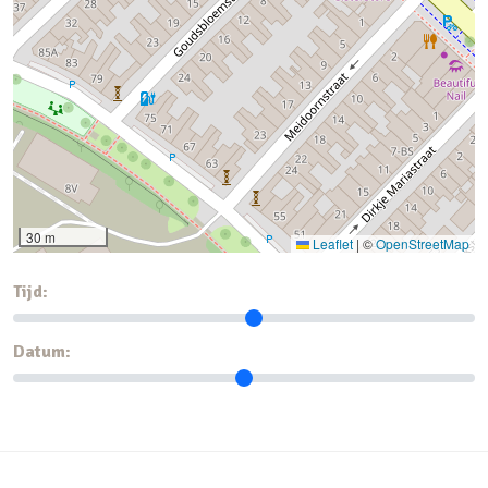
30 m
Leaflet
|
©
OpenStreetMap
Tijd:
Datum: