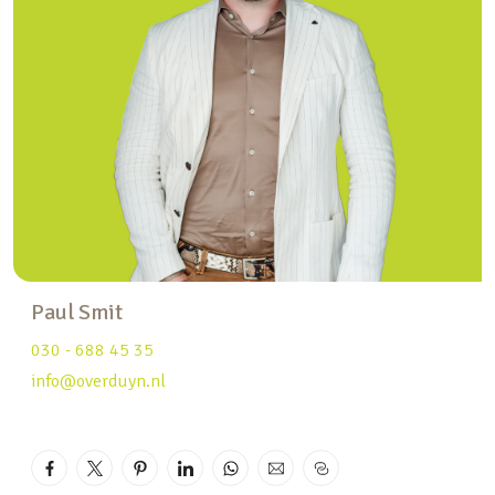
omheinde speeltuin. De straat is een
eenrichtingsweg met aan weerszijden
parkeerplaatsen. Parkeren kan middels een
vergunning of betaald.
Bekijk de woning live via:
my.matterport.com/show/?m=U3J6ux5Ftca
Hieronder leest u alvast de belangrijkste
kenmerken op een rij:
Paul Smit
– 3-kamer tussenwoning
– Ruime woonkamer met sfeervolle glas-in-lood
030 - 688 45 35
ramen, hoge plafonds en een doorzon karakter
info@overduyn.nl
– Ruime open keuken in de uitbouw aan de
achterzijde
– Kelder onder de keuken