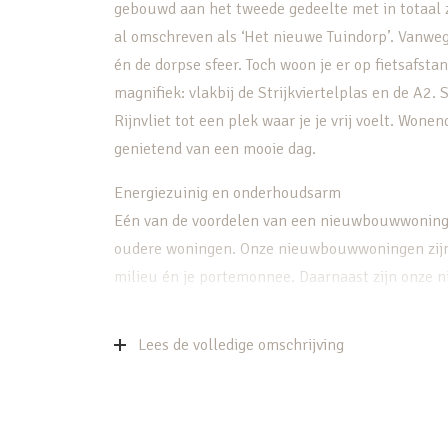
gebouwd aan het tweede gedeelte met in totaal z
al omschreven als ‘Het nieuwe Tuindorp’. Vanweg
én de dorpse sfeer. Toch woon je er op fietsafsta
magnifiek: vlakbij de Strijkviertelplas en de A2
Rijnvliet tot een plek waar je je vrij voelt. Won
genietend van een mooie dag.
Energiezuinig en onderhoudsarm
Eén van de voordelen van een nieuwbouwwoning i
oudere woningen. Onze nieuwbouwwoningen zijn z
milieu én je portemonnee. Daarnaast zijn onze
worden duurzame technieken en materialen gebr
je woning verzorgen wij.
Lees de volledige omschrijving
Locatie
Westelijk van Utrecht ligt een unieke wijk waar
recreëren. Dichtbij de stad wonen in een ruime 