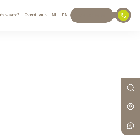
uis waard?
Overduyn
NL
EN
030 688 45 35