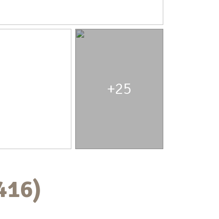
+25
416)