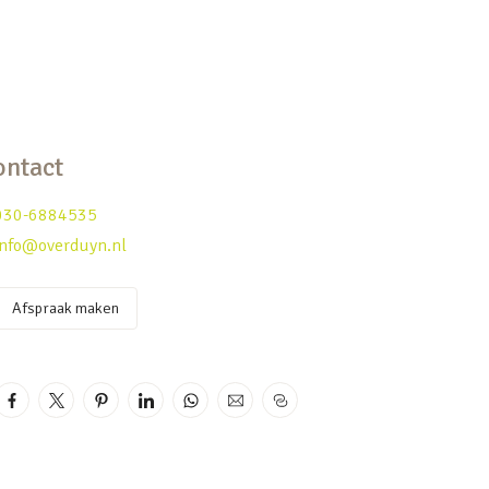
ontact
030-6884535
info@overduyn.nl
Afspraak maken