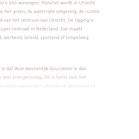
o’n 300 woningen. Rijnvliet wordt in Utrecht
e het groen, de waterrijke omgeving, de ruimte
nd van het centrum van Utrecht. De ligging is
. Super centraal in Nederland. Dat maakt
end, werkend, lerend, sportend of simpelweg
s dat deze aanzienlijk duurzamer is dan
eer energiezuinig. Dit is beter voor het
 nieuwbouwwoningen uitstekend geïsoleerd en
uikt tijdens de bouw. De duurzame basis van
 je perfect kunt wonen, werken, ondernemen en
woning in een groene en waterrijke omgeving. Je