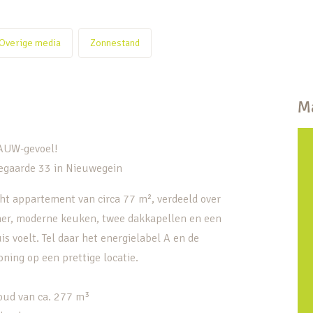
Overige media
Zonnestand
Ma
WAUW-gevoel!
vegaarde 33 in Nieuwegein
cht appartement van circa 77 m², verdeeld over
er, moderne keuken, twee dakkapellen en een
uis voelt. Tel daar het energielabel A en de
oning op een prettige locatie.
oud van ca. 277 m³