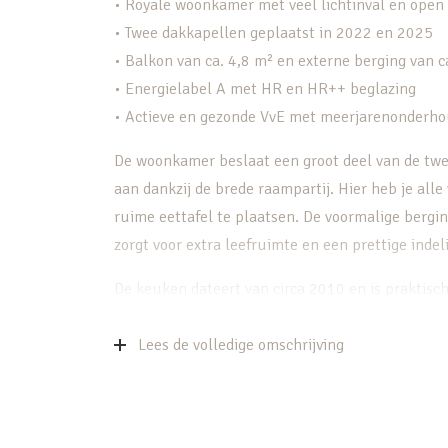
• Royale woonkamer met veel lichtinval en ope
• Twee dakkapellen geplaatst in 2022 en 2025
• Balkon van ca. 4,8 m² en externe berging van c
• Energielabel A met HR en HR++ beglazing
• Actieve en gezonde VvE met meerjarenonderho
De woonkamer beslaat een groot deel van de twee
aan dankzij de brede raampartij. Hier heb je all
ruime eettafel te plaatsen. De voormalige bergi
zorgt voor extra leefruimte en een prettige indel
De keuken dateert van circa 2010 en is praktisc
koelkast en vaatwasser, waarbij de vaatwasser in
en neutraal, met laminaatvloeren die achterblijv
Lees de volledige omschrijving
Op de bovenste verdieping vind je een ruime sla
de dakkapellen aan zowel de voor- als achterzijd
slaapkamer op te splitsen naar 2 kamers.