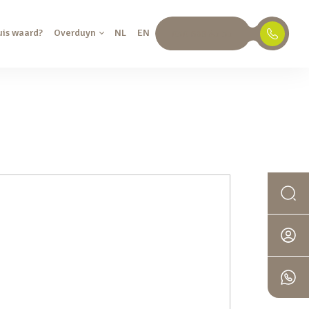
uis waard?
Overduyn
NL
EN
030 688 45 35