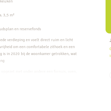
n keuken
a. 3,5 m²
udsplan en reservefonds
de verdieping en voelt direct ruim en licht
e vrijheid om een comfortabele zithoek en een
ng is in 2020 bij de woonkamer getrokken, wat
ing
h opgezet met onder andere een fornuis, oven,
 2023 is vernieuwd. De afwerking is verzorgd
en in de woning.
apkamer onder het schuine dak, vergroot door
e. Dankzij de dakkapellen is het mogelijk om de