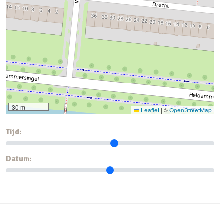
30 m
Leaflet
|
©
OpenStreetMap
Tijd:
Datum: