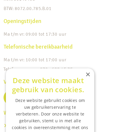
BTW: 8072.00.785.B.01
Openingstijden
Ma t/m vr: 09:00 tot 17:30 uur
Telefonische bereikbaarheid
Ma t/m vr: 10:00 tot 17:00 uur
Telefoonnummer: 030 - 688 45 35
×
Deze website maakt
Volg ons op de socials
gebruik van cookies.
Deze website gebruikt cookies om
uw gebruikerservaring te
Waar wij o.a actief zijn:
verbeteren. Door onze website te
gebruiken, stemt u in met alle
Makelaar IJsselstein
cookies in overeenstemming met ons