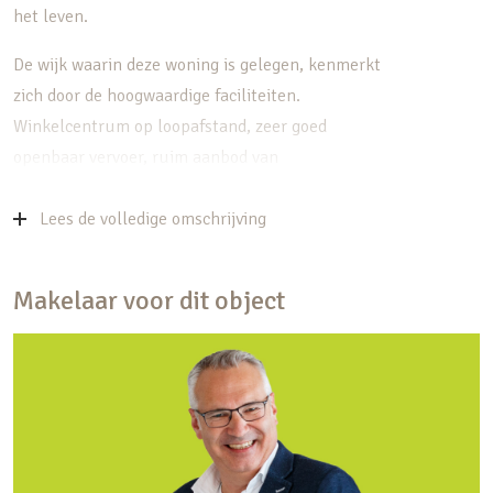
het leven.
De wijk waarin deze woning is gelegen, kenmerkt
zich door de hoogwaardige faciliteiten.
Winkelcentrum op loopafstand, zeer goed
openbaar vervoer, ruim aanbod van
sportfaciliteiten en een centrale ligging t.o.v.
uitvalswegen.
Lees de volledige omschrijving
Bekijk de woning live via:
Makelaar voor dit object
my.matterport.com/show/?m=pqsaHP7AY5d
Enkele kenmerken op een rijtje:
• Comfortabele maisonnette woning
• 2 ruime terrassen
• De woning is rondom voorzien van horren en
hordeuren