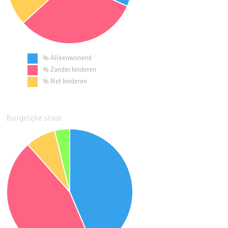
% Alleenwonend
% Zonder kinderen
% Met kinderen
Burgelijke staat