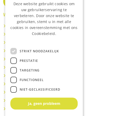
Deze website gebruikt cookies om
uw gebruikerservaring te
Waar wij o.a actief zijn:
verbeteren. Door onze website te
gebruiken, stemt u in met alle
Makelaar IJsselstein
cookies in overeenstemming met ons
Cookiebeleid.
Makelaar Utrecht
Lees onze privacyverklaring.
Makelaar Nieuwegein
Makelaar Houten
STRIKT NOODZAKELIJK
Makelaar Vianen
PRESTATIE
Makelaar Maarssen
TARGETING
Makelaar Lopik
FUNCTIONEEL
Makelaar Montfoort
NIET-GECLASSIFICEERD
Makelaar Benschop
Makelaar Schoonhoven
Ja, geen probleem
Makelaar Hoef en Haag