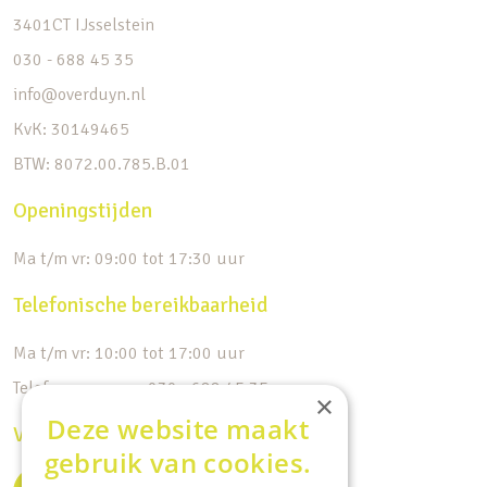
3401CT IJsselstein
030 - 688 45 35
info@overduyn.nl
KvK: 30149465
BTW: 8072.00.785.B.01
Openingstijden
Ma t/m vr: 09:00 tot 17:30 uur
Telefonische bereikbaarheid
Ma t/m vr: 10:00 tot 17:00 uur
Telefoonnummer: 030 - 688 45 35
×
Deze website maakt
Volg ons op de socials
gebruik van cookies.