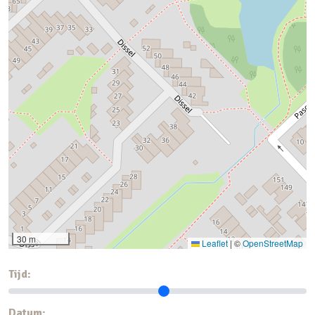
30 m
Leaflet
|
©
OpenStreetMap
Tijd:
Datum: