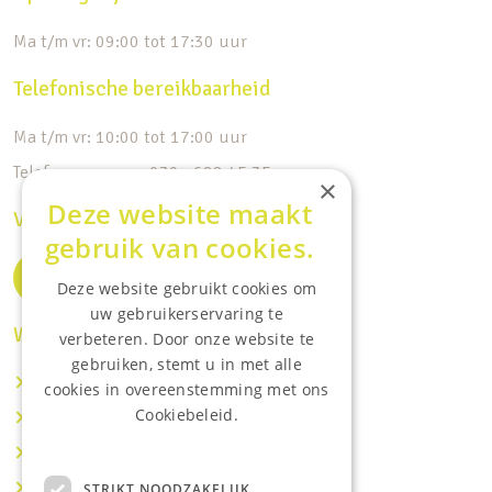
Ma t/m vr: 09:00 tot 17:30 uur
Telefonische bereikbaarheid
Ma t/m vr: 10:00 tot 17:00 uur
Telefoonnummer: 030 - 688 45 35
×
Deze website maakt
Volg ons op de socials
gebruik van cookies.
Deze website gebruikt cookies om
uw gebruikerservaring te
Waar wij o.a actief zijn:
verbeteren. Door onze website te
gebruiken, stemt u in met alle
Makelaar IJsselstein
cookies in overeenstemming met ons
Cookiebeleid.
Makelaar Utrecht
Lees onze privacyverklaring.
Makelaar Nieuwegein
Makelaar Houten
STRIKT NOODZAKELIJK