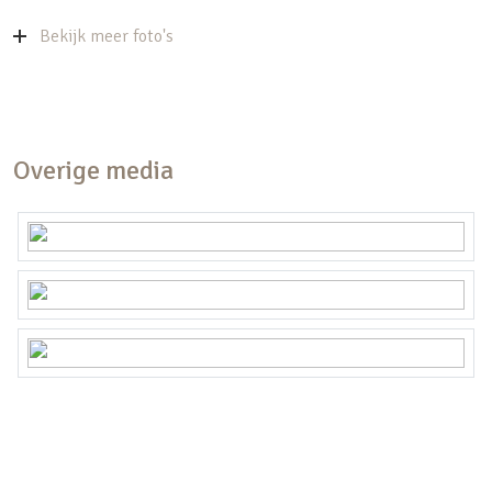
Bijzonderheden:
Bekijk meer foto's
– Maandelijkse bijdrage VvE € 244,34
– Verwarming en warm water door middel van een
lucht warmtepomp
Overige media