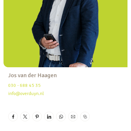
Enkele in het oog springende kenmerken op een
rij:
– Strak afgewerkt en instap klaar appartement
– Gelegen aan de voorzijde met uitzicht over het
Merwedekanaal
– Woonkamer met prachtige vide richting de
eetkamer en keuken
– Halfopen werk-/zitkamer grenzend aan de
woonkamer
Jos van der Haagen
– Moderne en complete inbouwkeuken v.v.
030 - 688 45 35
inbouwapparatuur
info@overduyn.nl
– Volledig afgewerkt met visgraat houten vloer v.v.
vloerverwarming
– Modern toilet met marmerlook tegels,
betonlook fonteintje en wandcloset
– Royale slaapkamer met prachtige houten