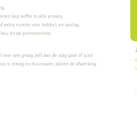
ig.
nen kop koffie in alle privacy.
of extra ruimte voor hobby’s en opslag.
milieu én de portemonnee.
l voor wie graag zelf aan de slag gaat of juist
sis is stevig en duurzaam; alleen de afwerking
og wooncomfort. Winkelcentrum Cityplaza,
ervoer (bus én sneltram) liggen op korte
n gezellige horecagelegenheden zijn eenvoudig
snelweg richting Utrecht of ’s-Hertogenbosch.
e hoek met wandelpaden en waterpartijen. Even