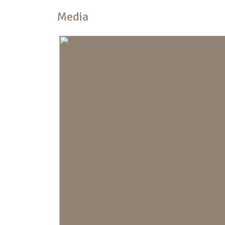
Media
Indeling
Aantal kamers
3 kamers (2 s
Aantal badkamers
1 badkamer
Badkamervoorzieningen
Douche, toilet
Aantal woonlagen
1
Voorzieningen
Mechanische v
Kadastrale gegevens
Perceelnaam
Jutphaas G 1
Oppervlakte
158 m²
Eigendomssituatie
Volle eigend