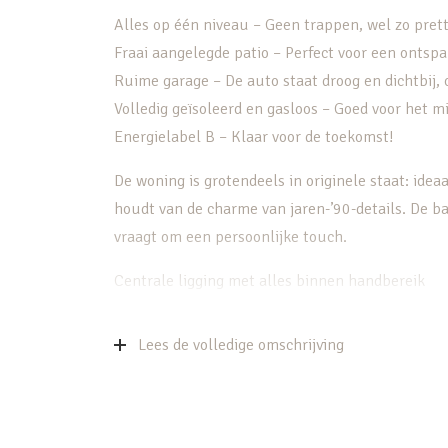
Alles op één niveau – Geen trappen, wel zo prett
Fraai aangelegde patio – Perfect voor een ontspan
Ruime garage – De auto staat droog en dichtbij, 
Volledig geïsoleerd en gasloos – Goed voor het 
Energielabel B – Klaar voor de toekomst!
De woning is grotendeels in originele staat: ideaa
houdt van de charme van jaren-’90-details. De ba
vraagt om een persoonlijke touch.
Centrale ligging met alles binnen handbereik
Gelegen in een rustige, groene wijk met een ho
supermarkten, huisarts, apotheek en openbaar v
Lees de volledige omschrijving
afstand. Ook het ziekenhuis, sportfaciliteiten e
te bereiken. Binnen enkele minuten zit je op de 
Voor de levensgenieter ligt park Oudegein om d