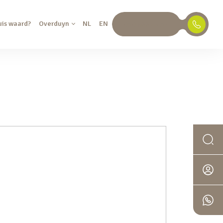
uis waard?
Overduyn
NL
EN
030 688 45 35